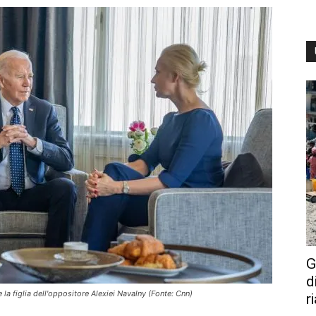
G
d
 la figlia dell'oppositore Alexiei Navalny (Fonte: Cnn)
r