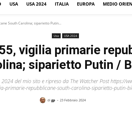
O
USA
USA 2024
ITALIA
EUROPA
MEDIO ORIE
cane South Carolina; siparietto Putin...
Usa
USA 2024
5, vigilia primarie rep
lina; siparietto Putin / 
a 2024 del mio sito e ripreso da The Watcher Post https:/
lia-primarie-repubblicane-south-carolina-siparietto-putin-b
-
di
gp
23 Febbraio 2024
Facebook
X
Pinterest
WhatsApp