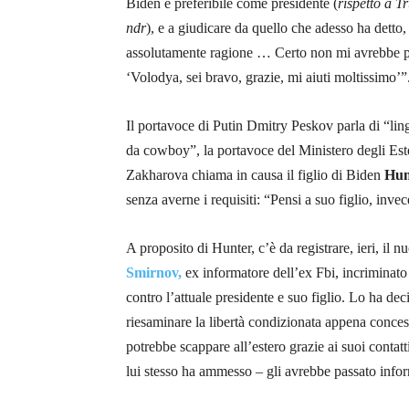
Biden è preferibile come presidente (
rispetto a T
ndr
), e a giudicare da quello che adesso ha detto,
assolutamente ragione … Certo non mi avrebbe p
‘Volodya, sei bravo,
grazie, mi aiuti moltissimo’”
Il portavoce di Putin Dmitry Peskov parla di “li
da cowboy”, la portavoce del Ministero degli Est
Zakharova chiama in causa il figlio di Biden
Hun
senza averne i requisiti: “Pensi a suo figlio, inve
A proposito di Hunter, c’è da registrare, ieri, il n
Smirnov,
ex informatore dell’ex Fbi, incriminato
contro l’attuale presidente e suo figlio. Lo ha dec
riesaminare la libertà condizionata appena conces
potrebbe scappare all’estero grazie ai suoi contatt
lui stesso ha ammesso – gli avrebbe
passato infor