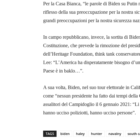
Per la Casa Bianca, “le parole di Biden su Putin n
riflesso della sua preoccupazione per la nostra s
grandi preoccupazioni per
la nostra sicurezza na
In campo repubblicano, invece, la sortita di Bide
Costituzione, che prevede la rimozione del preside
dell’Heritage Foundation, think tank conservator
Lee: “L’America ha disperatamente bisogno d’un
Paese è in baklo…”.
A sua volta, Biden, nel suo tour elettorale in Ca
come “nessun presidente ha fatto dai tempi della 
assalitori del Campidoglio il 6 gennaio 2021: “Li 
hanno ucciso poliziotti, hanno ucciso persone”.
TAGS
biden
haley
hunter
navalny
south c