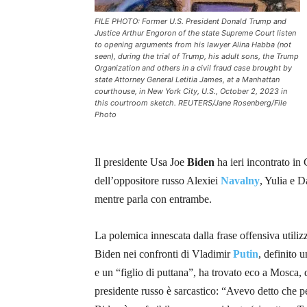
FILE PHOTO: Former U.S. President Donald Trump and
Justice Arthur Engoron of the state Supreme Court listen
to opening arguments from his lawyer Alina Habba (not
seen), during the trial of Trump, his adult sons, the Trump
Organization and others in a civil fraud case brought by
state Attorney General Letitia James, at a Manhattan
courthouse, in New York City, U.S., October 2, 2023 in
this courtroom sketch. REUTERS/Jane Rosenberg/File
Photo
Il presidente Usa Joe
Biden
ha ieri incontrato in 
dell’oppositore russo Alexiei
Navalny
, Yulia e D
mentre parla con entrambe.
La polemica innescata dalla frase offensiva utiliz
Biden nei confronti di Vladimir
Putin
, definito 
e un “figlio di puttana”, ha trovato eco a Mosca, 
presidente russo è sarcastico:
“Avevo detto che p