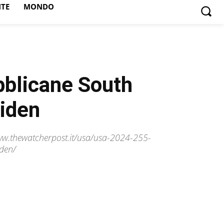
NTE
MONDO
ubblicane South
Biden
/www.thewatcherpost.it/usa/usa-2024-255-
iden/