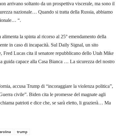
on arrivano soltanto da un prospettiva viscerale, ma sono il
icurezza nazionale… Quando si tratta della Russia, abbiamo
zionale… “.
n alimenta la spinta al ricorso al 25° emendamento della
nte in caso di incapacità. Sul Daily Signal, un sito
e, Fred Lucas cita il senatore repubblicano dello Utah Mike
a guida capace alla Casa Bianca … La sicurezza del nostro
lifornia, accusa Trump di
“incoraggiare la violenza politica”,
Guerra civile”. Biden cita le promesse del magnate agli
chiama patrioti e dice che, se sarà eletto, li grazierà… Ma
arolina
trump