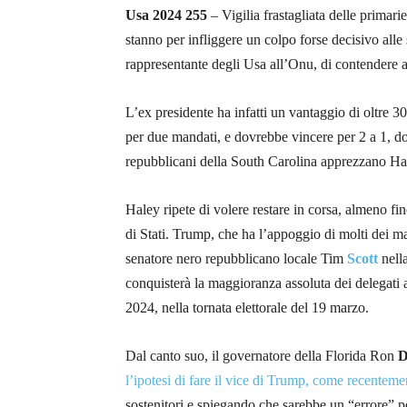
Usa 2024 255
– Vigilia frastagliata delle primar
stanno per infliggere un colpo forse decisivo all
rappresentante degli Usa all’Onu, di contendere
L’ex presidente ha infatti un vantaggio di oltre 30
per due mandati, e dovrebbe vincere per 2 a 1, d
repubblicani della South Carolina apprezzano H
Haley ripete di volere restare in corsa, almeno fi
di Stati. Trump, che ha l’appoggio di molti dei ma
senatore nero repubblicano locale Tim
Scott
nella
conquisterà la maggioranza assoluta dei delegati 
2024, nella tornata elettorale del 19 marzo.
Dal canto suo, il governatore della Florida Ron
D
l’ipotesi di fare il vice di Trump, come recenteme
sostenitori e spiegando che sarebbe un “errore” per