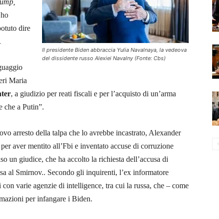
rump,
 ho
otuto dire
.
Il presidente Biden abbraccia Yulia Navalnaya, la vedeova
del dissidente russo Alexiei Navalny (Fonte: Cbs)
nguaggio
eri Maria
ter
, a giudizio per reati fiscali e per l’acquisto di un’arma
ce che a Putin”.
uovo arresto della talpa che lo avrebbe incastrato,
Alexander
 per aver mentito all’Fbi e inventato accuse di corruzione
iso un giudice, che ha accolto la richiesta dell’accusa di
sa al Smirnov.. Secondo gli inquirenti, l’ex informatore
i con varie agenzie di intelligence, tra cui la russa, che – come
mazioni per infangare i Biden.