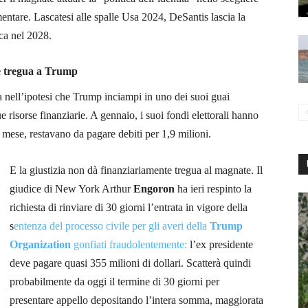
entare. Lascatesi alle spalle Usa 2024, DeSantis lascia la
nca
nel 2028.
te tregua a Trump
 nell’ipotesi che Trump inciampi in uno dei suoi guai
e risorse finanziarie. A gennaio, i suoi fondi elettorali hanno
ne mese, restavano da pagare debiti per 1,9 milioni.
E la giustizia non dà finanziariamente tregua al magnate. Il
giudice di New York Arthur
Engoron
ha ieri
respinto la
richiesta di rinviare di 30 giorni l’entrata in vigore della
s
entenza del processo civile per gli averi della
Trump
Organization
gonfiati fraudolentemente:
l’ex presidente
deve pagare quasi 355 milioni di dollari. Scatterà quindi
probabilmente da oggi il termine di 30 giorni per
presentare appello depositando l’intera somma, maggiorata