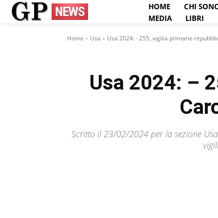
HOME
CHI SON
MEDIA
LIBRI
Home
Usa
Usa 2024: - 255, vigilia primarie repubbli
Usa 2024: – 25
Caro
Scritto il 23/02/2024 per la sezione Us
vigi