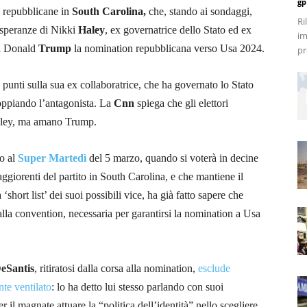
gp
ie repubblicane in
South Carolina,
che, stando ai sondaggi,
Ri
e speranze di Nikki
Haley
, ex governatrice dello Stato ed ex
im
 a Donald
Trump
la nomination repubblicana verso Usa 2024.
pr
 punti sulla sua ex collaboratrice, che ha governato lo Stato
oppiando l’antagonista. La
Cnn
spiega che gli elettori
aley, ma amano Trump.
no al
Super Martedì
del 5 marzo, quando si voterà in decine
ggiorenti del partito in South Carolina, e che mantiene il
 ‘short list’ dei suoi possibili vice, ha già fatto sapere che
alla convention, necessaria per garantirsi la nomination a Usa
eSantis
, ritiratosi dalla corsa alla nomination,
esclude
nte ventilato
: lo ha detto lui stesso parlando con suoi
 il magnate attuare la “politica dell’identità” nello scegliere