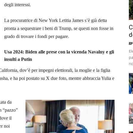
degli interessi.
La procuratrice di New York Letitia James s’è già detta
C
pronta a sequestrare i beni di Trump, se questi non fosse in
d
grado di trovare i fondi per pagare
.
gp
El
Usa 2024: Biden alle prese con la vicenda Navalny e gli
pa
insulti a Putin
no
California, dov’è per impegni elettiorali, la moglie e la figlia
asha, e ha poi postato su X due foto, mentre abbraccia Yulia e
zata da
un “pazzo”
dove il
er noi