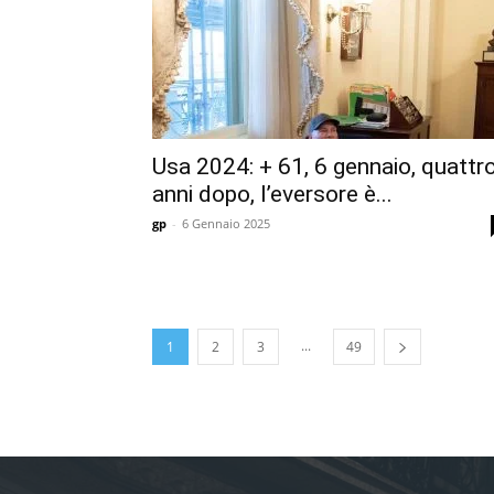
Usa 2024: + 61, 6 gennaio, quattr
anni dopo, l’eversore è...
gp
-
6 Gennaio 2025
...
1
2
3
49