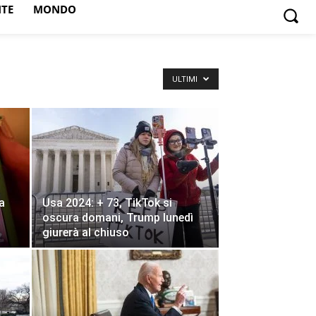
NTE
MONDO
ULTIMI
a
Usa 2024: + 73, TikTok si
oscura domani, Trump lunedì
giurerà al chiuso