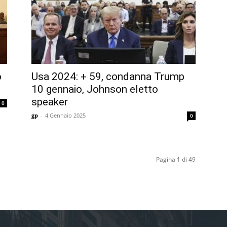
o
Usa 2024: + 59, condanna Trump
10 gennaio, Johnson eletto
speaker
0
gp
-
4 Gennaio 2025
0
Pagina 1 di 49