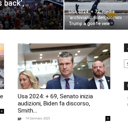
s back’,
Usa 2024: + 72, media
‘archiviano’ Biden, uomini
Trump a gonfie vele
A
N
ne
Usa 2024: + 69, Senato inizia
audizioni, Biden fa discorso,
Smith...
0
gp
-
14 Gennaio 2025
0