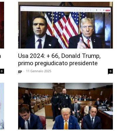
a
Usa 2024: + 66, Donald Trump,
primo pregiudicato presidente
gp
-
11 Gennaio 2025
0
0