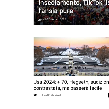
insediamento, TikTok ‘i
l’ansia pure
gp
-
20 Gennaio 2025
Usa 2024: + 70, Hegseth, audizio
contrastata, ma passerà facile
gp
-
15 Gennaio 2025