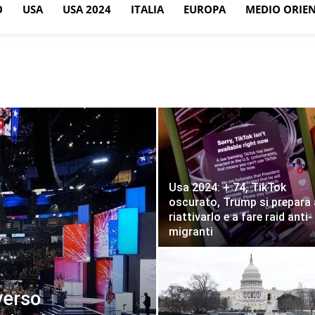
O
USA
USA 2024
ITALIA
EUROPA
MEDIO ORIE
Usa 2024: + 74, TikTok
oscurato, Trump si prepara 
riattivarlo e a fare raid anti-
migranti
verso