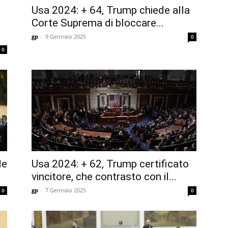
Usa 2024: + 64, Trump chiede alla
Corte Suprema di bloccare...
gp
-
9 Gennaio 2025
0
0
de
Usa 2024: + 62, Trump certificato
vincitore, che contrasto con il...
gp
-
7 Gennaio 2025
0
0