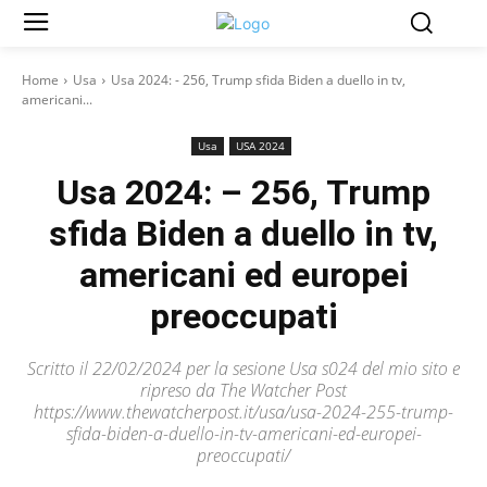
Home
Usa
Usa 2024: - 256, Trump sfida Biden a duello in tv,
americani...
Usa
USA 2024
Usa 2024: – 256, Trump
sfida Biden a duello in tv,
americani ed europei
preoccupati
Scritto il 22/02/2024 per la sesione Usa s024 del mio sito e
ripreso da The Watcher Post
https://www.thewatcherpost.it/usa/usa-2024-255-trump-
sfida-biden-a-duello-in-tv-americani-ed-europei-
preoccupati/