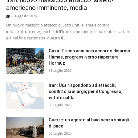
Iran: nuovo massiccio attacco israelo-
americano imminente, media
gp
-
1 Agosto 2026
Un nuovo massiccio attacco di Stati Uniti e Israele contro
infrastrutture energetiche dell'Iran è imminente e potrebbe scattare
già nel fine settimana: questo il...
Gaza: Trump annuncia accordo disarmo
Hamas, progressi verso riapertura
Hormuz
31 Luglio 2026
Iran: Usa rispondono ad attacchi,
conflitto si allarga; per il Congresso,
estate calda
30 Luglio 2026
Guerre: un agosto al buio senza spiragli
di pace
30 Luglio 2026