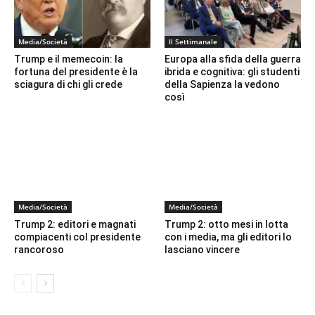
Media/Società
Il Settimanale
Trump e il memecoin: la
Europa alla sfida della guerra
fortuna del presidente è la
ibrida e cognitiva: gli studenti
sciagura di chi gli crede
della Sapienza la vedono
così
Media/Società
Media/Società
Trump 2: editori e magnati
Trump 2: otto mesi in lotta
compiacenti col presidente
con i media, ma gli editori lo
rancoroso
lasciano vincere