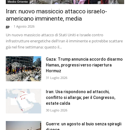
Medio Oriente
Iran: nuovo massiccio attacco israelo-
americano imminente, media
gp
-
1 Agosto 2026
Un nuovo massiccio attacco di Stati Uniti e Israele contro
infrastrutture energetiche dell'Iran è imminente e potrebbe scattare
già nel fine settimana: questo il...
Gaza: Trump annuncia accordo disarmo
Hamas, progressi verso riapertura
Hormuz
31 Luglio 2026
Iran: Usa rispondono ad attacchi,
conflitto si allarga; per il Congresso,
estate calda
30 Luglio 2026
Guerre: un agosto al buio senza spiragli
di pace