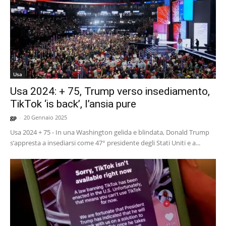
Usa
Usa 2024: + 75, Trump verso insediamento,
TikTok ‘is back’, l’ansia pure
gp
-
20 Gennaio 2025
Usa 2024 + 75 - In una Washington gelida e blindata, Donald Trump
s’appresta a insediarsi come 47° presidente degli Stati Uniti e a...