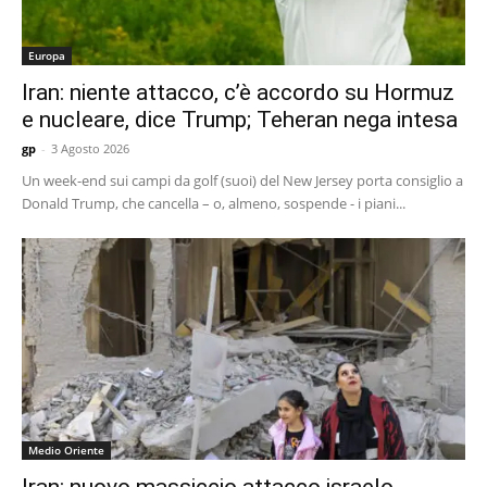
Europa
Iran: niente attacco, c’è accordo su Hormuz
e nucleare, dice Trump; Teheran nega intesa
gp
-
3 Agosto 2026
Un week-end sui campi da golf (suoi) del New Jersey porta consiglio a
Donald Trump, che cancella – o, almeno, sospende - i piani...
Medio Oriente