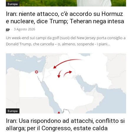
Europa
Iran: niente attacco, c’è accordo su Hormuz
e nucleare, dice Trump; Teheran nega intesa
gp
-
3 Agosto 2026
Un week-end sui campi da golf (suoi) del New Jersey porta consiglio a
Donald Trump, che cancella – o, almeno, sospende - i piani...
Europa
Iran: Usa rispondono ad attacchi, conflitto si
allarga; per il Congresso, estate calda