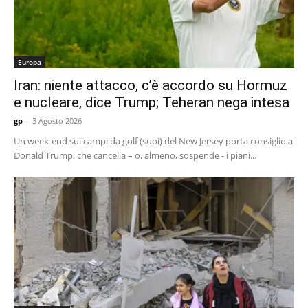
Europa
Iran: niente attacco, c’è accordo su Hormuz
e nucleare, dice Trump; Teheran nega intesa
gp
-
3 Agosto 2026
Un week-end sui campi da golf (suoi) del New Jersey porta consiglio a
Donald Trump, che cancella – o, almeno, sospende - i piani...