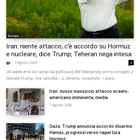
Europa
Iran: niente attacco, c’è accordo su Hormuz
e nucleare, dice Trump; Teheran nega intesa
gp
-
3 Agosto 2026
0
Un week-end sui campi da golf (suoi) del New Jersey porta consiglio a
Donald Trump, che cancella – o, almeno, sospende - i piani...
Iran: nuovo massiccio attacco israelo-
americano imminente, media
1 Agosto 2026
Gaza: Trump annuncia accordo disarmo
Hamas, progressi verso riapertura
Hormuz