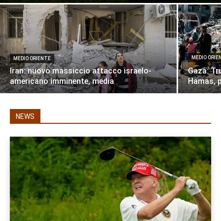
MEDIO ORIE
MEDIO ORIENTE
Iran: nuovo massiccio attacco israelo-
Gaza: Tr
americano imminente, media
Hamas, p
NEWS