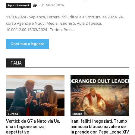
gp
-
11 Marzo 2024
Appuntamenti
11/03/2024 - Sapienza, Lettere, cdl Editoria e Scrittura, aa 2023/'24,
corso Agenzie e Nuovi Media, lezione 5, Aula 2 Toesca,
10.00/12.00.13/03/2024 - Torino, Polo...
Continua a leggere
ITALIA
Europa
Europa
Vertici: da G7 a Nato via Ue,
Iran: falliti i negoziati, Trump
una stagione senza
minaccia blocco navale e se
aspettative
la prende con Papa Leone XIV