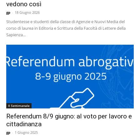
vedono così
gp
-
18 Giugno 2026
Studentesse e studenti della classe di Agenzie e Nuovi Media del
corso di laurea in Editoria e Scrittura della Facoltà di Lettere della
Sapienza...
Il Settimanale
Referendum 8/9 giugno: al voto per lavoro e
cittadinanza
gp
-
1 Giugno 2025