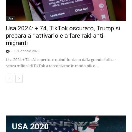
Usa
Usa 2024: + 74, TikTok oscurato, Trump si
prepara a riattivarlo e a fare raid anti-
migranti
gp
-
19 Gennaio 2025
Usa 2024 + 74 - Al coperto, e quindi lontano dalla grande folla, e
senza milioni di TikTok a raccontarne in modo più o...
USA 2020