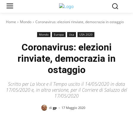
Home
Mondo
Coronavirus: elezioni rinviate, democrazia in ostaggio
Mondo
Europa
Usa
USA 2020
Coronavirus: elezioni
rinviate, democrazia in
ostaggio
Scritto per La Voce e il Tempo uscito il 14/05/2020 in data
17/05/2020 e, in altra versione, per il Corriere di Saluzzo del
17/05/2020
-
di
gp
17 Maggio 2020
Facebook
X
Pinterest
WhatsAp