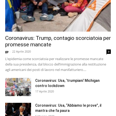
Coronavirus: Trump, contagio scorciatoia per
promesse mancate
gp
-
22 Aprile 2020
0
L’epidemia come scorciatoia per realizzare le promesse mancate
della sua presidenza, dal blocco dell’immigrazione alla restituzione
agli americani dei posti di lavoro nel manifatturiero....
Coronavirus: Usa, ‘trumpiani’ Michigan
contro lockdown
17 Aprile 2020
Coronavirus: Usa, “Abbiamo le prove”, il
mantra che fa paura