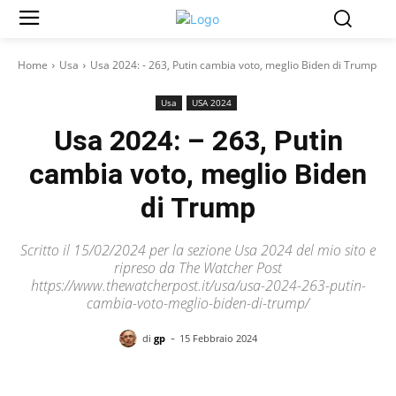
Home
Usa
Usa 2024: - 263, Putin cambia voto, meglio Biden di Trump
Usa
USA 2024
Usa 2024: – 263, Putin
cambia voto, meglio Biden
di Trump
Scritto il 15/02/2024 per la sezione Usa 2024 del mio sito e
ripreso da The Watcher Post
https://www.thewatcherpost.it/usa/usa-2024-263-putin-
cambia-voto-meglio-biden-di-trump/
-
di
gp
15 Febbraio 2024
Facebook
X
Pinterest
WhatsAp