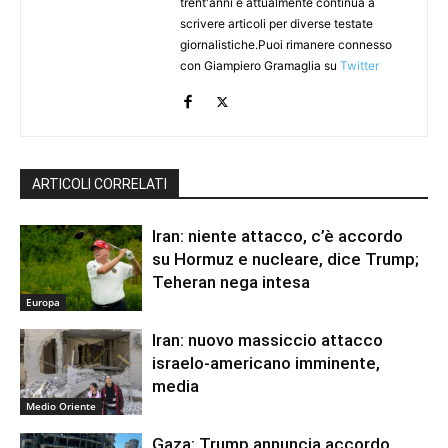
trent'anni e attualmente continua a
scrivere articoli per diverse testate
giornalistiche.Puoi rimanere connesso
con Giampiero Gramaglia su
Twitter
ARTICOLI CORRELATI
Iran: niente attacco, c’è accordo
su Hormuz e nucleare, dice Trump;
Teheran nega intesa
Europa
Iran: nuovo massiccio attacco
israelo-americano imminente,
media
Medio Oriente
Gaza: Trump annuncia accordo