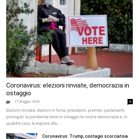
Coronavirus: elezioni rinviate, democrazia in
ostaggio
gp
-
17 Maggio 2020
0
Elezioni rinviate, elezioni in forse, presidenti, premier, parlamenti
prorogati: la pandemia tiene in ostaggio le nostre democrazie e, in
qualche caso, le espone alla...
Coronavirus: Trump, contagio scorciatoia