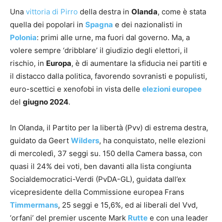
Una
vittoria di Pirro
della destra in
Olanda
, come è stata
quella dei popolari in
Spagna
e dei nazionalisti in
Polonia
: primi alle urne, ma fuori dal governo. Ma, a
volere sempre ‘dribblare’ il giudizio degli elettori, il
rischio, in
Europa
, è di aumentare la sfiducia nei partiti e
il distacco dalla politica, favorendo sovranisti e populisti,
euro-scettici e xenofobi in vista delle
elezioni europee
del
giugno 2024
.
In Olanda, il Partito per la libertà (Pvv) di estrema destra,
guidato da Geert
Wilders
, ha conquistato, nelle elezioni
di mercoledì, 37 seggi su. 150 della Camera bassa, con
quasi il 24% dei voti, ben davanti alla lista congiunta
Socialdemocratici-Verdi (PvDA-GL), guidata dall’ex
vicepresidente della Commissione europea Frans
Timmermans
, 25 seggi e 15,6%, ed ai liberali del Vvd,
‘orfani’ del premier uscente Mark
Rutte
e con una leader