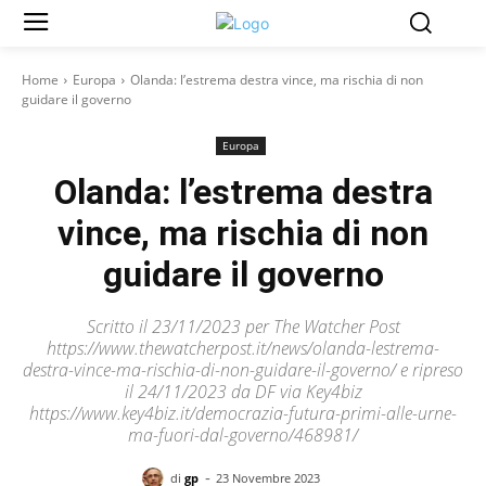
Home
Europa
Olanda: l’estrema destra vince, ma rischia di non
guidare il governo
Europa
Olanda: l’estrema destra
vince, ma rischia di non
guidare il governo
Scritto il 23/11/2023 per The Watcher Post
https://www.thewatcherpost.it/news/olanda-lestrema-
destra-vince-ma-rischia-di-non-guidare-il-governo/ e ripreso
il 24/11/2023 da DF via Key4biz
https://www.key4biz.it/democrazia-futura-primi-alle-urne-
ma-fuori-dal-governo/468981/
-
di
gp
23 Novembre 2023