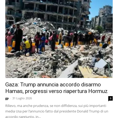
Gaza: Trump annuncia accordo disarmo
Hamas, progressi verso riapertura Hormuz
gp
-
31 Luglio 2026
0
Rilievo, ma anche prudenza, se non diffidenza, sui più importanti
media Usa per l’annuncio fatto dal presidente Donald Trump di un
accordo raggiunto, in...