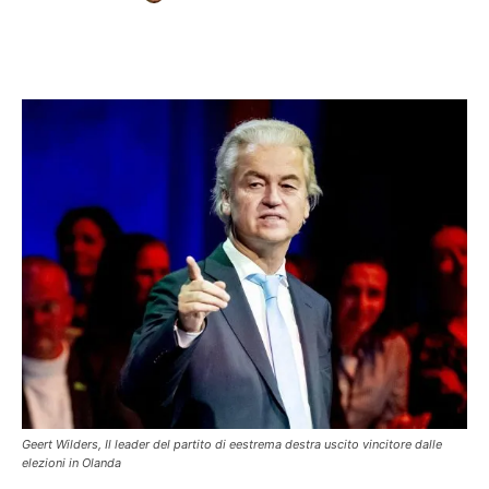
Facebook
X
Pinterest
WhatsAp
Geert Wilders, Il leader del partito di eestrema destra uscito vincitore dalle
elezioni in Olanda