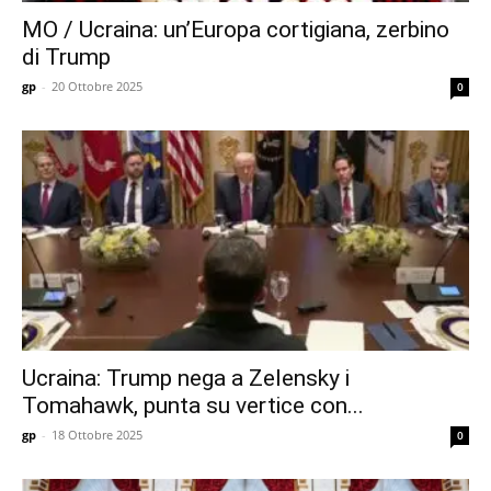
MO / Ucraina: un’Europa cortigiana, zerbino
di Trump
gp
-
20 Ottobre 2025
0
Ucraina: Trump nega a Zelensky i
Tomahawk, punta su vertice con...
gp
-
18 Ottobre 2025
0