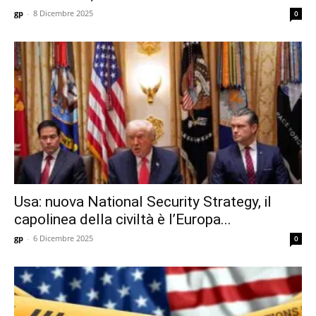
gp
-
8 Dicembre 2025
0
Usa: nuova National Security Strategy, il
capolinea della civiltà è l’Europa...
gp
-
6 Dicembre 2025
0