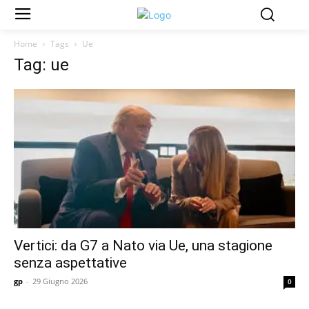
Home
Tags
Ue
Tag: ue
Vertici: da G7 a Nato via Ue, una stagione
senza aspettative
gp
-
29 Giugno 2026
0