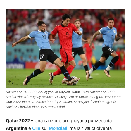
November 24, 2022, Ar Rayyan: Ar Rayyan, Qatar, 24th November 2022.
Matias Vina of Uruguay tackles Guesung Cho of Korea during the FIFA World
Cup 2022 match at Education City Stadium, Ar Rayyan. (Credit Image: ©
David Klein/CSM via ZUMA Press Wire)
Qatar 2022
– Una canzone uruguayana punzecchia
Argentina
e
Cile
sui
Mondiali
, ma la rivalità diventa