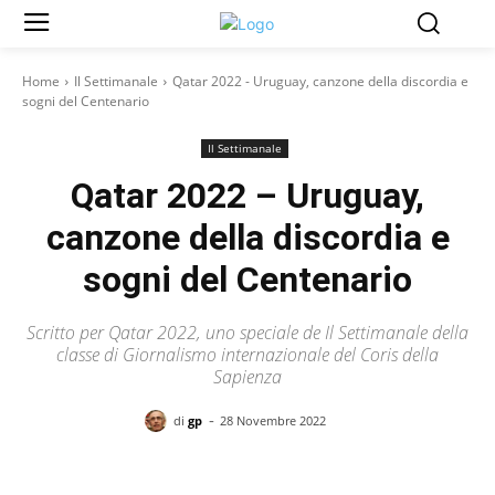
Home
Il Settimanale
Qatar 2022 - Uruguay, canzone della discordia e
sogni del Centenario
Il Settimanale
Qatar 2022 – Uruguay,
canzone della discordia e
sogni del Centenario
Scritto per Qatar 2022, uno speciale de Il Settimanale della
classe di Giornalismo internazionale del Coris della
Sapienza
-
di
gp
28 Novembre 2022
Facebook
X
Pinterest
WhatsAp