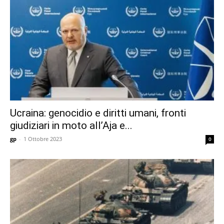
Ucraina: genocidio e diritti umani, fronti
giudiziari in moto all’Aja e...
gp
-
1 Ottobre 2023
0