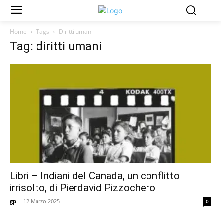
Home
Tags
Diritti umani
Tag: diritti umani
Libri – Indiani del Canada, un conflitto
irrisolto, di Pierdavid Pizzochero
gp
-
12 Marzo 2025
0