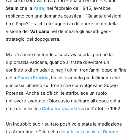
C’è chi la sottovaluta a priori – e fa un errore -. Come
Stalin
che, a
Yalta
, nel febbraio del 1945, avrebbe
replicato con una domanda caustica – “Quante divisioni
ha il Papa?” – a chi gli suggeriva di tenere conto della
visione del
Vaticano
nel delineare gli assetti geo-
strategici del dopoguerra.
Ma c’è anche chi tende a sopravvalutarla, perché la
diplomazia vaticana, quando si tratta di evitare un
conflitto o di chiuderlo, negli ultimi trent’anni, dopo la fine
della
Guerra Fredda
, ha collezionato più fallimenti che
successi, almeno sui fronti che coinvolgevano Super-
Potenze. Anche se c’è chi le attribuisce un ruolo
nell’avere sventato l’Olocausto nucleare all’epoca della
crisi dei missili
a Cuba tra Usa e Urss
nell’ottobre 1962.
Un indubbio suo risultato positivo è stata la mediazione
tra Argentina e Cile nella
disputa sul canale di
Beagle
,