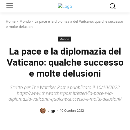
Home
Mondo
La pace e la diplomazia del Vaticano: qualche successo
e molte delusioni
Mondo
La pace e la diplomazia del
Vaticano: qualche successo
e molte delusioni
Scritto per The Watcher Post e pubblicato il 10/10/2022
https://www.thewatcherpost.it/esteri/la-pace-e-la-
diplomazia-vaticana-qualche-successo-e-molte-delusioni/
-
di
gp
10 Ottobre 2022
Facebook
X
Pinterest
WhatsAp