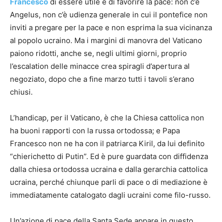
Francesco
di essere utile e di favorire la pace: non c’è
Angelus, non c’è udienza generale in cui il pontefice non
inviti a pregare per la pace e non esprima la sua vicinanza
al popolo ucraino. Ma i margini di manovra del Vaticano
paiono ridotti, anche se, negli ultimi giorni, proprio
l’escalation delle minacce crea spiragli d’apertura al
negoziato, dopo che a fine marzo tutti i tavoli s’erano
chiusi.
L’handicap, per il Vaticano, è che la Chiesa cattolica non
ha buoni rapporti con la russa ortodossa; e Papa
Francesco non ne ha con il patriarca Kiril, da lui definito
“chierichetto di Putin”. Ed è pure guardata con diffidenza
dalla chiesa ortodossa ucraina e dalla gerarchia cattolica
ucraina, perché chiunque parli di pace o di mediazione è
immediatamente catalogato dagli ucraini come filo-russo.
Un’azione di pace della Santa Sede appare in questo