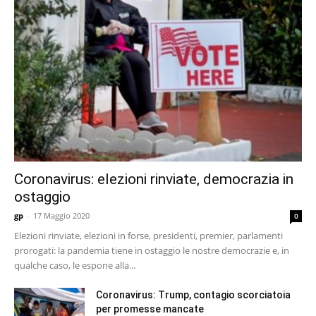
Coronavirus: elezioni rinviate, democrazia in
ostaggio
gp
-
17 Maggio 2020
0
Elezioni rinviate, elezioni in forse, presidenti, premier, parlamenti
prorogati: la pandemia tiene in ostaggio le nostre democrazie e, in
qualche caso, le espone alla...
Coronavirus: Trump, contagio scorciatoia
per promesse mancate