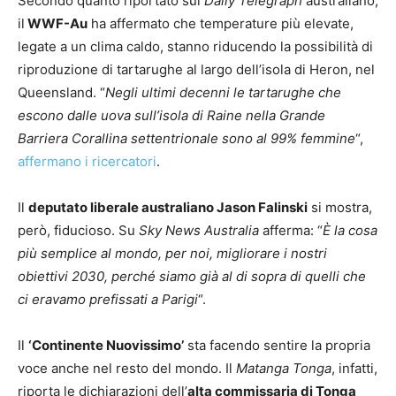
Secondo quanto riportato sul
Daily Telegraph
australiano,
il
WWF-Au
ha affermato che temperature più elevate,
legate a un clima caldo, stanno riducendo la possibilità di
riproduzione di tartarughe al largo dell’isola di Heron, nel
Queensland. “
Negli ultimi decenni le tartarughe che
escono dalle uova sull’isola di Raine nella Grande
Barriera Corallina settentrionale sono al 99% femmine
“,
affermano i ricercatori
.
Il
deputato liberale australiano Jason Falinski
si mostra,
però, fiducioso. Su
Sky News Australia
afferma: “
È la cosa
più semplice al mondo, per noi, migliorare i nostri
obiettivi 2030, perché siamo già al di sopra di quelli che
ci eravamo prefissati a Parigi
“.
Il
‘Continente Nuovissimo’
sta facendo sentire la propria
voce anche nel resto del mondo. Il
Matanga Tonga
, infatti,
riporta le dichiarazioni dell’
alta commissaria di Tonga