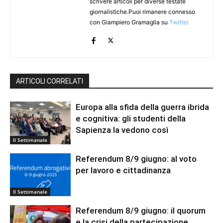
scrivere articoli per diverse testate
giornalistiche.Puoi rimanere connesso
con Giampiero Gramaglia su
Twitter
ARTICOLI CORRELATI
Europa alla sfida della guerra ibrida
e cognitiva: gli studenti della
Sapienza la vedono così
Il Settimanale
Referendum 8/9 giugno: al voto
per lavoro e cittadinanza
Il Settimanale
Referendum 8/9 giugno: il quorum
e la crisi della partecipazione