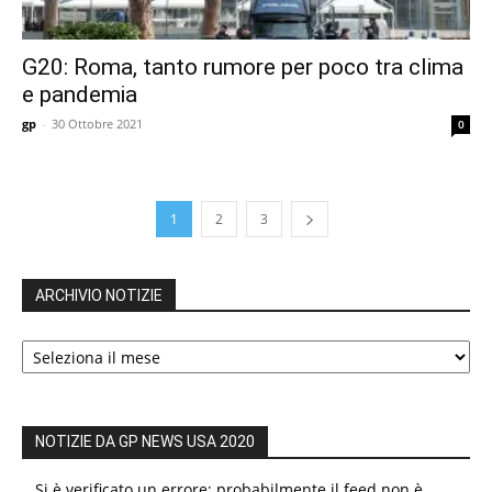
G20: Roma, tanto rumore per poco tra clima
e pandemia
gp
-
30 Ottobre 2021
0
1
2
3
ARCHIVIO NOTIZIE
ARCHIVIO
NOTIZIE
NOTIZIE DA GP NEWS USA 2020
Si è verificato un errore; probabilmente il feed non è