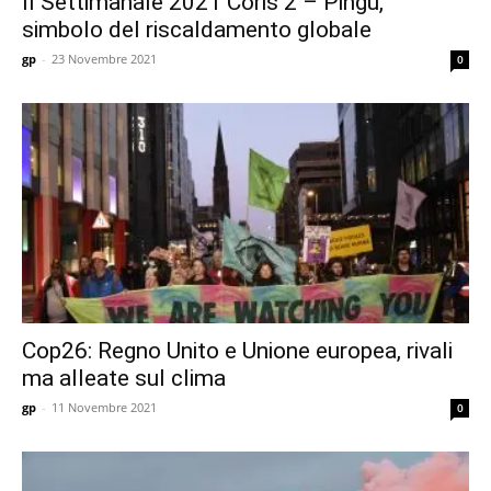
Il Settimanale 2021 Coris 2 – Pingu,
simbolo del riscaldamento globale
gp
-
23 Novembre 2021
0
Cop26: Regno Unito e Unione europea, rivali
ma alleate sul clima
gp
-
11 Novembre 2021
0