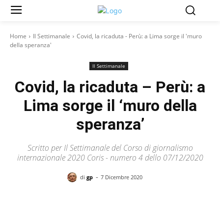
Home
Il Settimanale
Covid, la ricaduta - Perù: a Lima sorge il 'muro
della speranza'
Il Settimanale
Covid, la ricaduta – Perù: a
Lima sorge il ‘muro della
speranza’
Scritto per Il Settimanale del Corso di giornalismo
internazionale 2020 Coris - numero 4 dello 07/12/2020
-
di
gp
7 Dicembre 2020
Facebook
X
Pinterest
WhatsAp