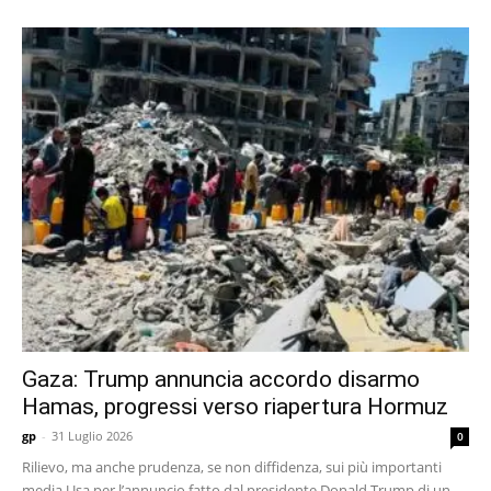
Gaza: Trump annuncia accordo disarmo
Hamas, progressi verso riapertura Hormuz
gp
-
31 Luglio 2026
0
Rilievo, ma anche prudenza, se non diffidenza, sui più importanti
media Usa per l’annuncio fatto dal presidente Donald Trump di un