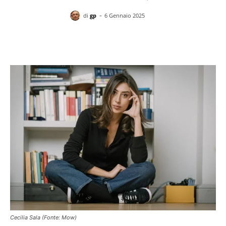
-
di
gp
6 Gennaio 2025
Facebook
X
Pinterest
WhatsAp
Cecilia Sala (Fonte: Mow)