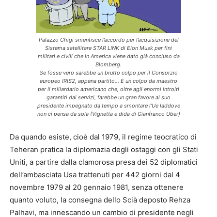
Palazzo Chigi smentisce l’accordo per l’acquisizione del
Sistema satellitare STAR LINK di Elon Musk per fini
militari e civili che in America viene dato già concluso da
Blomberg.
Se fosse vero sarebbe un brutto colpo per il Consorzio
europeo IRIS2, appena partito… E un colpo da maestro
per il miliardario americano che, oltre agli enormi introiti
garantiti dai servizi, farebbe un gran favore al suo
presidente impegnato da tempo a smontare l’Ue laddove
non ci pensa da sola (Vignetta e dida di Gianfranco Uber)
Da quando esiste, cioè dal 1979, il regime teocratico di
Teheran pratica la diplomazia degli ostaggi con gli Stati
Uniti, a partire dalla clamorosa presa dei 52 diplomatici
dell’ambasciata Usa trattenuti per 442 giorni dal 4
novembre 1979 al 20 gennaio 1981, senza ottenere
quanto voluto, la consegna dello Scià deposto Rehza
Palhavi, ma innescando un cambio di presidente negli