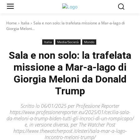
Home
Italia
Sala e non solo: la trafelata missione a Mar-a-lago di
Giorgia Meloni...
Italia
Media/Società
Mondo
Sala e non solo: la trafelata
missione a Mar-a-lago di
Giorgia Meloni da Donald
Trump
Scritto lo 06/01/2025 per Professione Reporter
https://www.professionereporter.eu/2025/01/cecilia-sala-
da-meloni-a-trump-biden-tutti-gli-incroci-di-un-rompicapo/
e, in versione diversa, per The Watcher Post
https://www.thewatcherpost.it/esteri/sala-mar-a-lago-
incontro-meloni-trump/