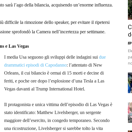
to sarà l’ago della bilancia, acquisendo un’enorme influenza.
 difficile la rimozione dello speaker, per evitare il ripetersi
C
sione sprofondò la Camera nell’incertezza per settimane.
d
gp
ans e Las Vegas
El
pa
I media Usa seguono gli sviluppi delle indagini sui
due
no
drammatici episodi di Capodanno
: l’attentato di New
Orleans, il cui bilancio è ormai di 15 morti e decine di
feriti, e poche ore dopo l’esplosione d’una Tesla a Las
Vegas davanti al Trump International Hotel.
Il protagonista e unica vittima dell’episodio di Las Vegas è
stato identificato: Matthew Livelsberger, un sergente
maggiore dell’esercito, in congedo temporaneo. Secondo
una ricostruzione, Livelsberger si sarebbe tolto la vita