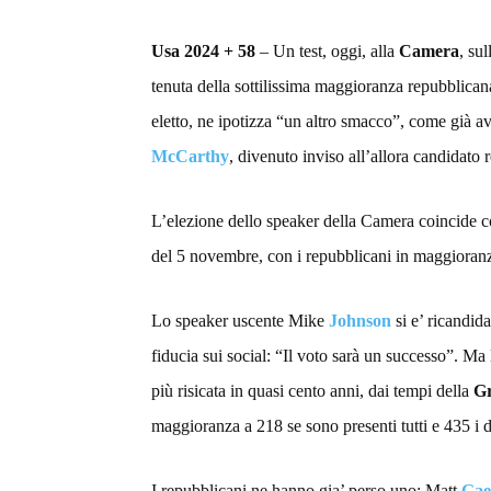
Usa 2024 + 58
– Un test, oggi, alla
Camera
, su
tenuta della sottilissima maggioranza repubblicana
eletto, ne ipotizza “un altro smacco”, come già av
McCarthy
, divenuto inviso all’allora candidato
L’elezione dello speaker della Camera coincide 
del 5 novembre, con i repubblicani in maggioranz
Lo speaker uscente Mike
Johnson
si e’ ricandid
fiducia sui social: “Il voto sarà un successo”. Ma
più risicata in quasi cento anni, dai tempi della
Gr
maggioranza a 218 se sono presenti tutti e 435 i d
I repubblicani ne hanno gia’ perso uno: Matt
Gae