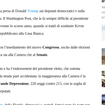
gp
Ri
lla presa di Donald
Trump
sui deputati democratici e sulla
im
pr
. Il Washington Post, che la fa sempre difficile al presidente
venne lo scorso anno, quando si trattò di sostituire Kevin
 repubblicano alla Casa Bianca.
con l’insediamento del nuovo
Congresso
, uscito dalle elezioni
a sia alla Camera che al
Senato
.
ato e ha l’endorsement del presidente eletto, che ostenta
 la strada pare accidentata: la maggioranza alla Camera è la
ande Depressione
, 220 seggi contro 215, con la soglia di
eputati.
tz
, della Florida, dimessosi e, quindi, fattosi pure da parte per