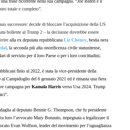
o una frase ricorrente nella sua campagna. “Joe Biden è il
stro totale e completo”.
 suo successore: decide di bloccare l’acquisizione della US
tata bollente al Trump 2 – la decisione dovrebbe essere
ferire
alla ex deputata repubblicana
Liz Cheney
, bestia nera
edal
, la seconda più alta onorificenza civile statunitense,
ri di servizio per il loro Paese o per i loro concittadini.
blicani finio al 2022, è stata la vice-presidente della
o al Campidoglio del 6 gennaio 2021 ed è rimasta una fiera
 fare campagna per
Kamala Harris
verso Usa 2024. Trump
ici”.
edaglia al deputato Bennie G. Thompson, che fu presidente
Tra loro l’avvocato Mary Bonauto, impegnata a legalizzare il
vvocato Evan Wolfson, leader del movimento per l’uguaglianza