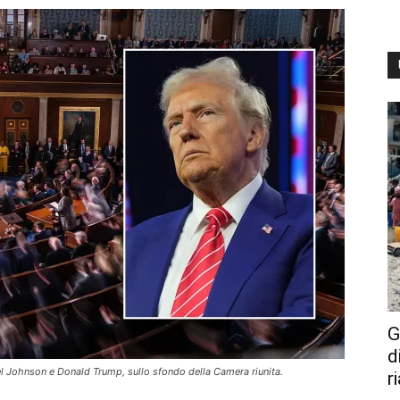
G
d
 Johnson e Donald Trump, sullo sfondo della Camera riunita.
r