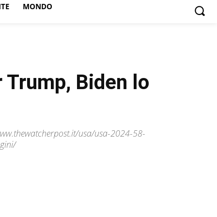
NTE
MONDO
 Trump, Biden lo
/www.thewatcherpost.it/usa/usa-2024-58-
gini/