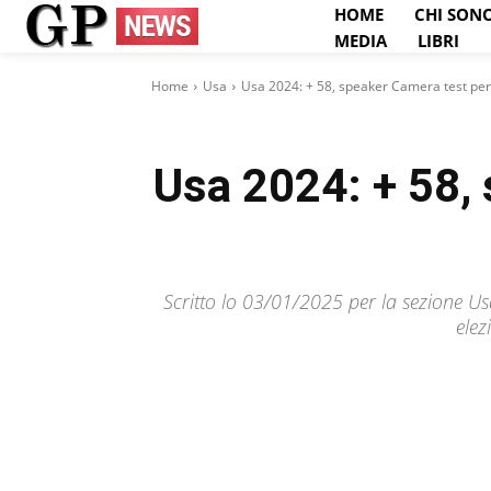
HOME
CHI SON
MEDIA
LIBRI
Home
Usa
Usa 2024: + 58, speaker Camera test per 
Usa 2024: + 58,
Scritto lo 03/01/2025 per la sezione U
elez