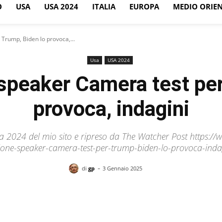
O
USA
USA 2024
ITALIA
EUROPA
MEDIO ORIE
Trump, Biden lo provoca,...
Usa
USA 2024
 speaker Camera test per
provoca, indagini
sa 2024 del mio sito e ripreso da The Watcher Post https:/
ione-speaker-camera-test-per-trump-biden-lo-provoca-inda
-
di
gp
3 Gennaio 2025
Facebook
X
Pinterest
WhatsApp