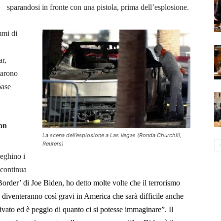
sparandosi in fronte con una pistola, prima dell’esplosione.
mmi di
r,
tarono
base
on
La scena dell’esplosione a Las Vegas (Ronda Churchill,
Reuters)
leghino i
 continua
order’ di Joe Biden, ho detto molte volte che il terrorismo
o diventeranno così gravi in America che sarà difficile anche
vato ed è peggio di quanto ci si potesse immaginare”. Il