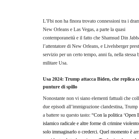
L’Fbi non ha finora trovato connessioni tra i dra
New Orleans e Las Vegas, a parte la quasi
contemporaneità e il fatto che
Shamsud Din Jabba
l’attentatore di New Orleans, e Livelsberger pres
servizio per un certo tempo, anni fa, nella stessa 
militare Usa.
Usa 2024: Trump attacca Biden, che replica c
punture di spillo
Nonostante non vi siano elementi fattuali che col
due episodi all’immigrazione clandestina, Trump
a battere su questo tasto:
“Con la politica ‘Open B
islamico radicale e altre forme di crimine violent
solo immaginarlo o crederci. Quel momento è arri