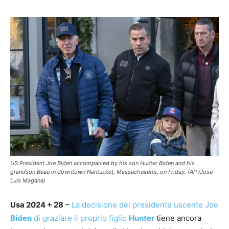
US President Joe Biden accompanied by his son Hunter Biden and his
grandson Beau in downtown Nantucket, Massachusetts, on Friday. (AP /Jose
Luis Magana)
Usa 2024 + 28
–
La decisione del presidente uscente Joe
Biden
di graziare il proprio figlio
Hunter
tiene ancora