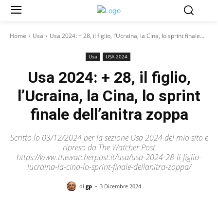
Home
Usa
Usa 2024: + 28, il figlio, l’Ucraina, la Cina, lo sprint finale...
Usa
USA 2024
Usa 2024: + 28, il figlio,
l’Ucraina, la Cina, lo sprint
finale dell’anitra zoppa
Scritto lo 03/12/2024 per la sezione Usa 2024 del mio sito e
ripreso da The Watcher Post
https://www.thewatcherpost.it/usa/usa-2024-28-il-figlio-
lucraina-la-cina-lo-sprint-finale-dellanitra-zoppa/
-
di
gp
3 Dicembre 2024
Facebook
X
Pinterest
WhatsAp