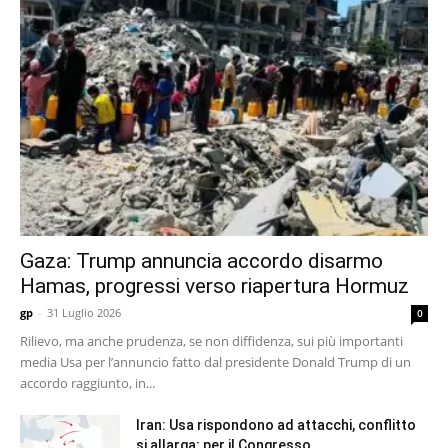
Gaza: Trump annuncia accordo disarmo
Hamas, progressi verso riapertura Hormuz
gp
-
31 Luglio 2026
0
Rilievo, ma anche prudenza, se non diffidenza, sui più importanti
media Usa per l’annuncio fatto dal presidente Donald Trump di un
accordo raggiunto, in...
Iran: Usa rispondono ad attacchi, conflitto
si allarga; per il Congresso,...