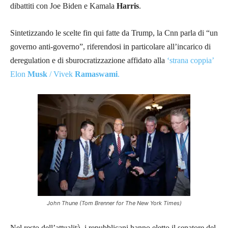
dibattiti con Joe Biden e Kamala
Harris
.
Sintetizzando le scelte fin qui fatte da Trump, la Cnn parla di “un
governo anti-governo”, riferendosi in particolare all’incarico di
deregulation e di sburocratizzazione affidato alla
‘strana coppia’
Elon
Musk
/ Vivek
Ramaswami
.
John Thune (Tom Brenner for The New York Times)
Nel resto dell’attualità, i repubblicani hanno eletto il senatore del