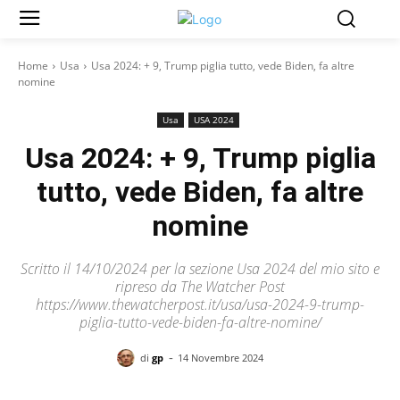
Home
Usa
Usa 2024: + 9, Trump piglia tutto, vede Biden, fa altre
nomine
Usa
USA 2024
Usa 2024: + 9, Trump piglia
tutto, vede Biden, fa altre
nomine
Scritto il 14/10/2024 per la sezione Usa 2024 del mio sito e
ripreso da The Watcher Post
https://www.thewatcherpost.it/usa/usa-2024-9-trump-
piglia-tutto-vede-biden-fa-altre-nomine/
-
di
gp
14 Novembre 2024