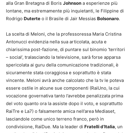
alla Gran Bretagna di Boris
Johnson
a esperienze più
lontane, ma estremamente più inquietanti, le Filippine di
Rodrigo
Duterte
o il Brasile di Jair Messias
Bolsonaro
.
La scelta di Meloni, che la professoressa Maria Cristina
Antonucci evidenzia nella sua articolata, acuta e
chiarissima post-fazione, di puntare sul binomio ‘territori
– social’, tralasciando la televisione, sarà forse apparsa
spericolata ai guru della comunicazione tradizionali, è
sicuramente stata coraggiosa e soprattutto è stata
vincente. Meloni avrà anche calcolato che la tv le poteva
essere ostile in alcune sue componenti (RaiUno, la cui
vocazione governativa tanto l’avrebbe penalizzata prima
del voto quanto ora la assiste dopo il voto, e soprattutto
RaiTre e La7) o falsamente amica nell’area Mediaset,
lasciandole come unico terreno franco, però in
condivisione, RaiDue. Ma la leader di
Fratelli d’Italia
, un