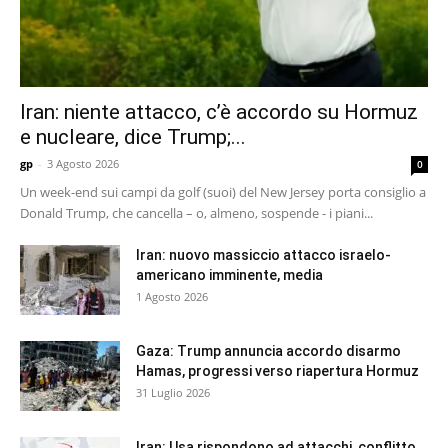
Iran: niente attacco, c’è accordo su Hormuz
e nucleare, dice Trump;...
gp
-
3 Agosto 2026
0
Un week-end sui campi da golf (suoi) del New Jersey porta consiglio a
Donald Trump, che cancella – o, almeno, sospende - i piani...
Iran: nuovo massiccio attacco israelo-
americano imminente, media
1 Agosto 2026
Gaza: Trump annuncia accordo disarmo
Hamas, progressi verso riapertura Hormuz
31 Luglio 2026
Iran: Usa rispondono ad attacchi, conflitto