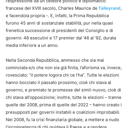
l’espressione da un celebre politico e diplomatico
francese del XVIII secolo, Charles Maurice de
Talleyrand
,
e facendola propria -. E, infatti, la Prima Repubblica
furono 45 anni di sostanziale stabilità, pur nella quasi
frenetica successione di presidenti del Consiglio e di
governi: 48 esecutivi e 17 premier dal ’46 al ’92, durata
media inferiore a un anno.
Nella Seconda Repubblica, ammesso che sia mai
cominciata e/o che non sia già finita, l’aforisma va, invece,
rovesciato: “il potere logora chi ce l’ha”. Tutte le elezioni
hanno bocciato il passato prossimo, cioè chi stava al
governo, e premiato le promesse del simil-nuovo, cioè di
chi stava all’opposizione; inoltre, tutte le elezioni – tranne
quelle del 2008, prima di quelle del 2022 – hanno creato i
presupposti per governi instabili e coalizioni improbabili.
Nel 2008, fu la crisi finanziaria globale, a mettere a nudo
l’incompetenza di chi guidava il Paese e a rendere