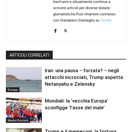
trent'anni e attualmente continua a
scrivere articoli per diverse testate
giornalistiche.Puoi rimanere connesso
con Giampiero Gramaglia su
Twitter
ARTICOLI CORRELATI
Iran: una pausa – forzata? – negli
attacchi incrociati, Trump aspetta
Netanyahu e Zelensky
Europa
Mondiali: la ‘vecchia Europa’
sconfigge ‘l’asse del male’
Media/Società
Trump e il memecoin: la fortuna