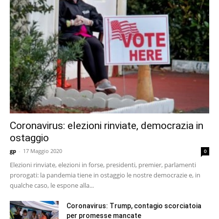
Coronavirus: elezioni rinviate, democrazia in
ostaggio
gp
-
17 Maggio 2020
0
Elezioni rinviate, elezioni in forse, presidenti, premier, parlamenti
prorogati: la pandemia tiene in ostaggio le nostre democrazie e, in
qualche caso, le espone alla...
Coronavirus: Trump, contagio scorciatoia
per promesse mancate