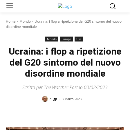
Home
Mondo
Ucraina: i flop a ripetizione del G20 sintomo del nuovo
disordine mondiale
Mondo
Europa
Usa
Ucraina: i flop a ripetizione
del G20 sintomo del nuovo
disordine mondiale
Scritto per The Watcher Post lo 03/02/2023
-
di
gp
3 Marzo 2023
Facebook
X
Pinterest
WhatsAp