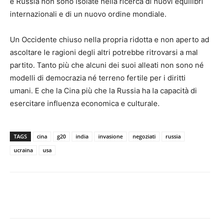
e Russia non sono isolate nella ricerca di nuovi equilibri
internazionali e di un nuovo ordine mondiale.
Un Occidente chiuso nella propria ridotta e non aperto ad
ascoltare le ragioni degli altri potrebbe ritrovarsi a mal
partito. Tanto più che alcuni dei suoi alleati non sono né
modelli di democrazia né terreno fertile per i diritti
umani. E che la Cina più che la Russia ha la capacità di
esercitare influenza economica e culturale.
TAGS
cina
g20
india
invasione
negoziati
russia
ucraina
usa