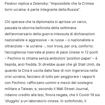
Peskov replica a Zelensky: “Impossibile che la Crimea
torni ucraina: è parte integrante della Russia”.
Chi sperava che la diplomazia si aprisse un varco,
passata la sbornia bellicista della settimana
dell’anniversario della guerra intessuta di dichiarazioni
nazionaliste e aggressive – le russe – o nazionaliste e
oltranziste – le ucraine -, non trova, per ora, conforto:
l’accoglienza riservata al piano di pace cinese in 12 punti
– Pechino lo chiama senza ambizioni ‘position paper’ – è
tiepida, anzi fredda. Si direbbe quasi che gli Stati Uniti, da
quando la Cina è uscita dalla fase di non ingerenza nella
crisi ucraina, facciano di tutto per peggiorare i rapporti
con Pechino: rafforzano uomini e mezzi del sostegno
militare a Taiwan; e, secondo il Wall Street Journal,
ridanno credito alla tesi, finora negata, che il Covid-19 sia
‘sfuggito’ a un laboratorio cinese. In sottofondo, il