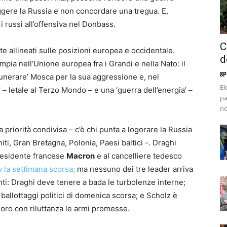
iggere la Russia e non concordare una tregua. E,
 i russi all’offensiva nel Donbass.
C
 allineati sulle posizioni europea e occidentale.
d
ampia nell’Unione europea fra i Grandi e nella Nato: il
gp
unerare’ Mosca per la sua aggressione e, nel
El
 letale al Terzo Mondo – e una ‘guerra dell’energia’ –
pa
no
 priorità condivisa – c’è chi punta a logorare la Russia
ti, Gran Bretagna, Polonia, Paesi baltici -. Draghi
 presidente francese
Macron
e al cancelliere tedesco
v la settimana scorsa;
ma nessuno dei tre leader arriva
enti: Draghi deve tenere a bada le turbolenze interne;
allottaggi politici di domenica scorsa; e Scholz è
 loro con riluttanza le armi promesse.