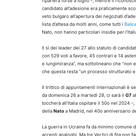
riparlerà forse a luglio -, mentre il riconosci
candidato all’adesione era praticamente scont
veto bulgaro all’apertura dei negoziati d’a
lista d’attesa da molti anni, come tutti i
Balca
Nato, non hanno particolari insidie per l’Itali
Il sì dei leader dei 27 allo statuto di candi
con 529 voti a favore, 45 contrari e 14 asten
e lungimiranza”, ma sottolineano che “non e
che questa resta “un processo strutturato e 
Il trittico di appuntamenti internazionali è s
da domenica 26 a martedì 28, ci sarà il
G7
al
toccherà all’Italia ospitare il 50o nel 2024 -;
della
Nato
a Madrid, nel 40o anniversario del
La guerra in Ucraina fa da minimo comune den
accenti analoghi. Ma tre Vertici di fila non