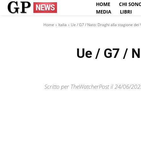
HOME
CHI SON
MEDIA
LIBRI
Home
Italia
Ue / G7 / Nato: Draghi alla stagione dei 
Ue / G7 / N
Scritto per TheWatcherPost il 24/06/202