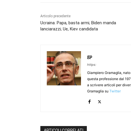
Articolo precedente
Ucraina: Papa, basta armi; Biden manda
lanciarazzi; Ue, Kiev candidata
gp
https:
Giampiero Gramaglia, nato a
questa professione dal 197
a scrivere articoli per div
Gramaglia su
Twitter
ARTICOLI CORRELATI