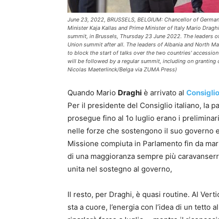
June 23, 2022, BRUSSELS, BELGIUM: Chancellor of Germany 
Minister Kaja Kallas and Prime Minister of Italy Mario Drag
summit, in Brussels, Thursday 23 June 2022. The leaders o
Union summit after all. The leaders of Albania and North 
to block the start of talks over the two countries' access
will be followed by a regular summit, including on granting
Nicolas Maeterlinck/Belga via ZUMA Press)
Quando Mario
Draghi
è arrivato al
Consigli
Per il presidente del Consiglio italiano, la pa
prosegue fino al 1o luglio erano i preliminar
nelle forze che sostengono il suo governo 
Missione compiuta in Parlamento fin da marte
di una maggioranza sempre più caravanserrag
unita nel sostegno al governo,
Il resto, per Draghi, è quasi routine. Al Vert
sta a cuore, l’energia con l’idea di un tetto