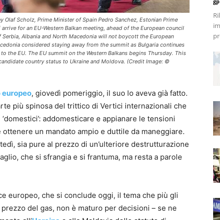
gp
Ri
Olaf Scholz, Prime Minister of Spain Pedro Sanchez, Estonian Prime
im
hi arrive for an EU-Western Balkan meeting, ahead of the European council
pr
f Serbia, Albania and North Macedonia will not boycott the European
Macedonia considered staying away from the summit as Bulgaria continues
ion to the EU. The EU summit on the Western Balkans begins Thursday. This
 candidate country status to Ukraine and Moldova. (Credit Image: ©
o europeo
, giovedì pomeriggio, il suo lo aveva già fatto.
rte più spinosa del trittico di Vertici internazionali che
i ‘domestici’: addomesticare e appianare le tensioni
e ottenere un mandato ampio e duttile da maneggiare.
dì, sia pure al prezzo di un’ulteriore destrutturazione
lio, che si sfrangia e si frantuma, ma resta a parole
ice europeo, che si conclude oggi, il tema che più gli
 al prezzo del gas, non è maturo per decisioni – se ne