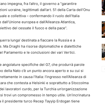
ano impegna, fra l’altro, il governo a “garantire
ioni ucraine, legittimati dall’art. 51 della Carta dell’Onu
duale e collettiva – confermando il ruolo dell’Italia
re dall’Unione europea e dall’Alleanza Atlantica,
iettivo del cessate il fuoco e della pace”.
guerra lunga’ destinata a fiaccare la Russia e a
. Ma Draghi ha risorse diplomatiche e dialettiche
el Parlamento e le conclusioni dei vari Vertici.
 angolature specifiche del G7, che produrrà parole
no della Nato c’è un punto ancora aperto e su cui si
tamente in causa l’Italia: l’ingresso nell’Alleanza di
kara che contesta a Helsinki e soprattutto a Stoccolma
o dei lavoratori curdo, per la Turchia un’organizzazione
e si trovi un compromesso in tempo utile. Un’incrinatura
a il presidente turco Recep Tayyip Erdogan tiene