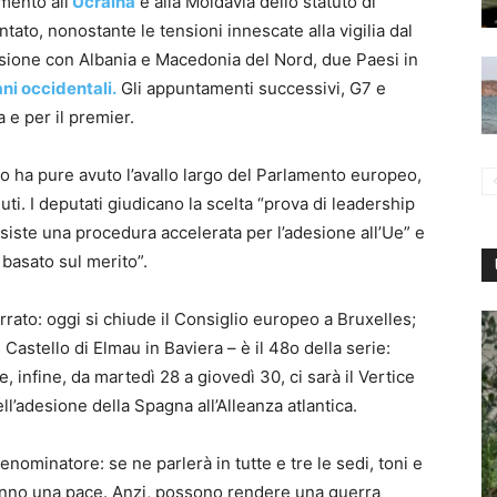
mento all’
Ucraina
e alla Moldavia dello statuto di
ato, nonostante le tensioni innescate alla vigilia dal
desione con Albania e Macedonia del Nord, due Paesi in
ni occidentali.
Gli appuntamenti successivi, G7 e
a e per il premier.
dato ha pure avuto l’avallo largo del Parlamento europeo,
uti. I deputati giudicano la scelta “prova di leadership
siste una procedura accelerata per l’adesione all’Ue” e
basato sul merito”.
errato: oggi si chiude il Consiglio europeo a Bruxelles;
 Castello di Elmau in Baviera – è il 48o della serie:
 e, infine, da martedì 28 a giovedì 30, ci sarà il Vertice
l’adesione della Spagna all’Alleanza atlantica.
ominatore: se ne parlerà in tutte e tre le sedi, toni e
 fanno una pace. Anzi, possono rendere una guerra