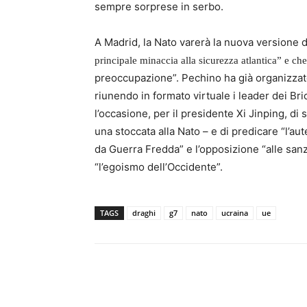
sempre sorprese in serbo.
A Madrid, la Nato varerà la nuova versione 
principale minaccia alla sicurezza atlantica” e ch
preoccupazione”. Pechino ha già organizzato 
riunendo in formato virtuale i leader dei Bric
l’occasione, per il presidente Xi Jinping, di 
una stoccata alla Nato – e di predicare “l’au
da Guerra Fredda” e l’opposizione “alle sanz
“l’egoismo dell’Occidente”.
TAGS
draghi
g7
nato
ucraina
ue