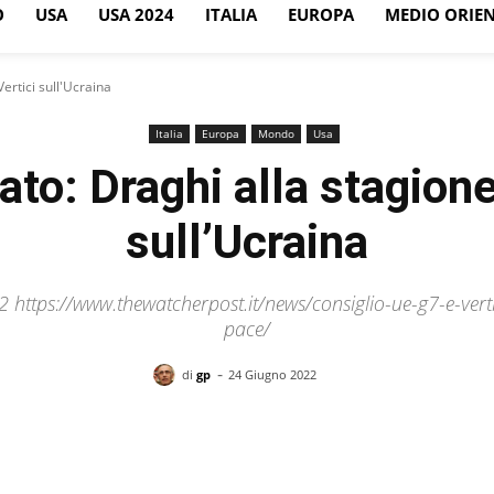
O
USA
USA 2024
ITALIA
EUROPA
MEDIO ORIE
Vertici sull'Ucraina
Italia
Europa
Mondo
Usa
ato: Draghi alla stagione
sull’Ucraina
2 https://www.thewatcherpost.it/news/consiglio-ue-g7-e-ve
pace/
-
di
gp
24 Giugno 2022
Facebook
X
Pinterest
WhatsApp