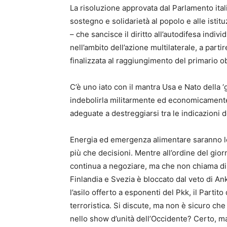
La risoluzione approvata dal Parlamento itali
sostegno e solidarietà al popolo e alle istituz
– che sancisce il diritto all’autodifesa indivi
nell’ambito dell’azione multilaterale, a parti
finalizzata al raggiungimento del primario ob
C’è uno iato con il mantra Usa e Nato della ‘
indebolirla militarmente ed economicamente
adeguate a destreggiarsi tra le indicazioni d
Energia ed emergenza alimentare saranno le
più che decisioni. Mentre all’ordine del gior
continua a negoziare, ma che non chiama diret
Finlandia e Svezia è bloccato dal veto di An
l’asilo offerto a esponenti del Pkk, il Partit
terroristica. Si discute, ma non è sicuro ch
nello show d’unità dell’Occidente? Certo, m