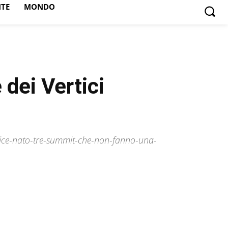
NTE
MONDO
 dei Vertici
rtice-nato-tre-summit-che-non-fanno-una-