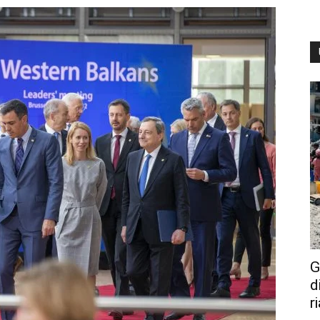
G
d
r