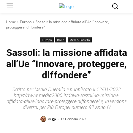
Home
Europa
Sassoli: la missione affidata all’Ue “Innovare,
proteggere, diffondere”
Europa
Italia
Media/Società
Sassoli: la missione affidata
all’Ue “Innovare, proteggere,
diffondere”
Scritto per Media Duemila e pubblicato il 13/01/2022
https://www.media2000.it/david-sassoli-la-missione-
affidata-allue-innovare-proteggere-diffondere/ e, in versione
diversa, per Più Europei numero 92 Anno IV
-
di
gp
13 Gennaio 2022