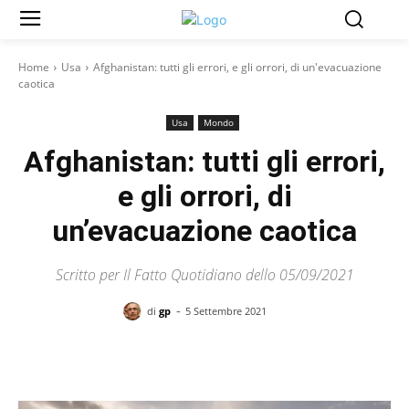
Home
Usa
Afghanistan: tutti gli errori, e gli orrori, di un'evacuazione
caotica
Usa
Mondo
Afghanistan: tutti gli errori,
e gli orrori, di
un’evacuazione caotica
Scritto per Il Fatto Quotidiano dello 05/09/2021
-
di
gp
5 Settembre 2021
Facebook
X
Pinterest
WhatsAp