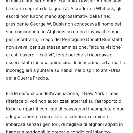
in Italia a fine settembre, col titolo ‘Dossier Afghanistan.
La storia segreta della guerra’. A credere a Whitlock, gli
esordi non furono meno approssimativi della fine: il
presidente George W. Bush non conosceva il nome del
suo comandante in Afghanistan e non trovava il tempo
per incontrarlo; il capo del Pentagono Donald Rumsfeld
non aveva, per sua stessa ammissione, “alcuna visione”
di chi fossero “i cattivi”, forse perché si ricordava di
essere stato lui, una quindicina di anni prima, ad armarli e
incoraggiarli a puntare su Kabul, nello spirito anti-Urss
della Guerra Fredda.
Fra le disfunzioni dell’evacuazione, il New York Times
riferisce di voli non autorizzati atterrati sull’aeroporto di
Kabul e ripartiti con liste di passeggeri incomplete o non
adeguatamente controllate, di centinaia di minori
imbarcati senza i genitori, di migliaia di afghani stipati in
hangar e tendopoli in precarie condizioni igienico-