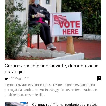
Coronavirus: elezioni rinviate, democrazia in
ostaggio
gp
-
17 Maggio 2020
0
Elezioni rinviate, elezioni in forse, presidenti, premier, parlamenti
prorogati: la pandemia tiene in ostaggio le nostre democrazie e, in
qualche caso, le espone alla...
Coronavirus: Trump, contagio scorciatoia