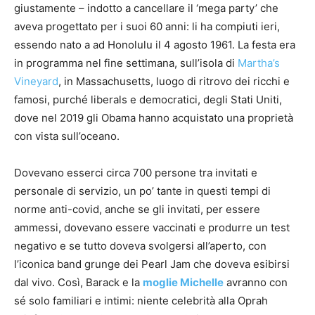
giustamente – indotto a cancellare il ‘mega party’ che
aveva progettato per i suoi 60 anni: li ha compiuti ieri,
essendo nato a ad Honolulu il 4 agosto 1961. La festa era
in programma nel fine settimana, sull’isola di
Martha’s
Vineyard
, in Massachusetts, luogo di ritrovo dei ricchi e
famosi, purché liberals e democratici, degli Stati Uniti,
dove nel 2019 gli Obama hanno acquistato una proprietà
con vista sull’oceano.
Dovevano esserci circa 700 persone tra invitati e
personale di servizio, un po’ tante in questi tempi di
norme anti-covid, anche se gli invitati, per essere
ammessi, dovevano essere vaccinati e produrre un test
negativo e se tutto doveva svolgersi all’aperto, con
l’iconica band grunge dei Pearl Jam che doveva esibirsi
dal vivo. Così, Barack e la
moglie Michelle
avranno con
sé solo familiari e intimi: niente celebrità alla Oprah