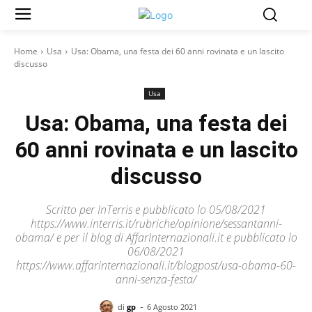
Home
Usa
Usa: Obama, una festa dei 60 anni rovinata e un lascito
discusso
Usa
Usa: Obama, una festa dei
60 anni rovinata e un lascito
discusso
Scritto per InTerris e pubblicato lo 05/08/2021
https://www.interris.it/rubriche/opinione/sessantanni-
obama/ e per il blog di AffarInternazionali.it e pubblicato lo
06/08/2021
https://www.affarinternazionali.it/blogpost/usa-obama-60-
anni-senza-festa/
-
di
gp
6 Agosto 2021