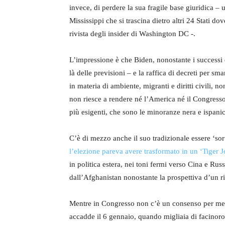
invece, di perdere la sua fragile base giuridica – 
Mississippi che si trascina dietro altri 24 Stati d
rivista degli insider di Washington DC -.
L’impressione è che Biden, nonostante i successi d
là delle previsioni – e la raffica di decreti per sm
in materia di ambiente, migranti e diritti civili, n
non riesce a rendere né l’America né il Congresso 
più esigenti, che sono le minoranze nera e ispanica 
C’è di mezzo anche il suo tradizionale essere ‘so
l’elezione pareva avere trasformato in un ‘Tiger J
in politica estera, nei toni fermi verso Cina e Rus
dall’Afghanistan nonostante la prospettiva d’un ri
Mentre in Congresso non c’è un consenso per mett
accadde il 6 gennaio, quando migliaia di facinoros