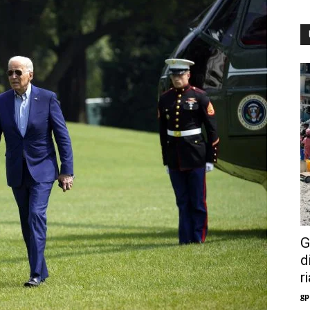
G
d
r
gp