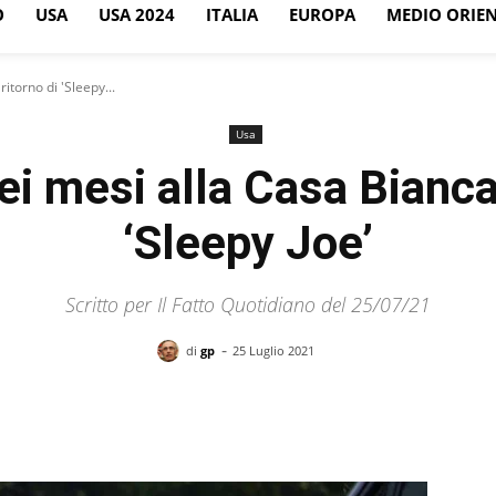
O
USA
USA 2024
ITALIA
EUROPA
MEDIO ORIE
ritorno di 'Sleepy...
Usa
ei mesi alla Casa Bianca e
‘Sleepy Joe’
Scritto per Il Fatto Quotidiano del 25/07/21
-
di
gp
25 Luglio 2021
Facebook
X
Pinterest
WhatsApp