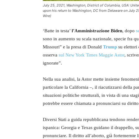
July 25, 2021, Washington, District of Columbia, USA: Unit
upon his return to Washington, DC from Delaware on July 2
Wire)
‘Batte in testa’
l’Amministrazione Biden
, dopo
s
sono in aumento su scala nazionale, specie fra qua
Missouri” e la presa di Donald
Trump
su elettori
osserva
sul New York Times Maggie Astor
, scriv
ignorate”.
Nella sua analisi, la Astor mette insieme fenomeni 
particolare la California –, il riacutizzarsi della
situazioni politiche strutturali, in vista di una s
potrebbe essere chiamata a pronunciarsi su diritto
Diversi Stati a guida repubblicana tendono rendere
ispanica: Georgia e Texas guidano il drappello, s
pronunciare. Il diritto all’aborto, già fortemernte 