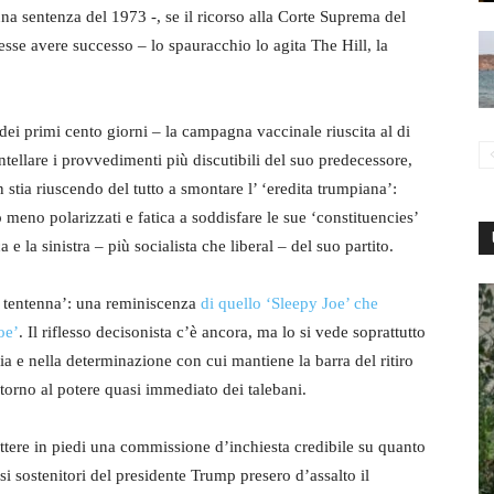
una sentenza del 1973 -, se il ricorso alla Corte Suprema del
ovesse avere successo – lo spauracchio lo agita The Hill, la
ei primi cento giorni – la campagna vaccinale riuscita al di
antellare i provvedimenti più discutibili del suo predecessore,
on stia riuscendo del tutto a smontare l’ ‘eredita trumpiana’:
meno polarizzati e fatica a soddisfare le sue ‘constituencies’
e la sinistra – più socialista che liberal – del suo partito.
r tentenna’: una reminiscenza
di quello ‘Sleepy Joe’ che
oe’
. Il riflesso decisonista c’è ancora, ma lo si vede soprattutto
sia e nella determinazione con cui mantiene la barra del ritiro
torno al potere quasi immediato dei talebani.
ere in piedi una commissione d’inchiesta credibile su quanto
i sostenitori del presidente Trump presero d’assalto il