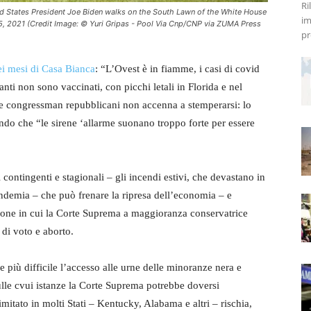
Ri
ed States President Joe Biden walks on the South Lawn of the White House
im
5, 2021 (Credit Image: © Yuri Gripas - Pool Via Cnp/CNP via ZUMA Press
pr
ei mesi di Casa Bianca
: “L’Ovest è in fiamme, i casi di covid
nti non sono vaccinati, con picchi letali in Florida e nel
 e congressman repubblicani non accenna a stemperarsi: lo
endo che “le sirene ‘allarme suonano troppo forte per essere
contingenti e stagionali – gli incendi estivi, che devastano in
 pandemia – che può frenare la ripresa dell’economia – e
tagione in cui la Corte Suprema a maggioranza conservatrice
 di voto e aborto.
 più difficile l’accesso alle urne delle minoranze nera e
ulle cvui istanze la Corte Suprema potrebbe doversi
limitato in molti Stati – Kentucky, Alabama e altri – rischia,