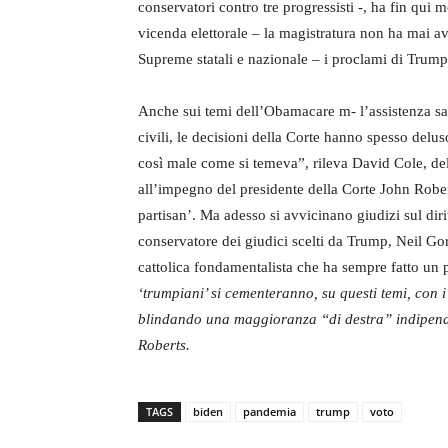
conservatori contro tre progressisti -, ha fin qui
vicenda elettorale – la magistratura non ha mai ava
Supreme statali e nazionale – i proclami di Trump
Anche sui temi dell’Obamacare m- l’assistenza sanitar
civili, le decisioni della Corte hanno spesso deluso
così male come si temeva”, rileva David Cole, del
all’impegno del presidente della Corte John Robe
partisan’. Ma adesso si avvicinano giudizi sul dir
conservatore dei giudici scelti da Trump, Neil G
cattolica fondamentalista che ha sempre fatto un p
‘trumpiani’ si cementeranno, su questi temi, con 
blindando una maggioranza “di destra” indipende
Roberts.
TAGS
biden
pandemia
trump
voto