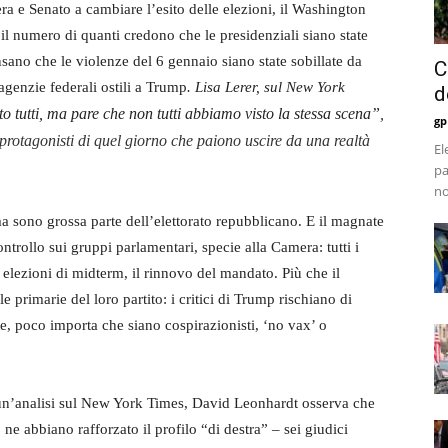
 e Senato a cambiare l’esito delle elezioni, il Washington
l numero di quanti credono che le presidenziali siano state
sano che le violenze del 6 gennaio siano state sobillate da
C
 agenzie federali ostili a Trump
. Lisa Lerer, sul New York
d
 tutti, ma pare che non tutti abbiamo visto la stessa scena”
,
gp
protagonisti di quel giorno che paiono uscire da una realtà
El
pa
no
 sono grossa parte dell’elettorato repubblicano. E il magnate
ntrollo sui gruppi parlamentari, specie alla Camera: tutti i
elezioni di midterm, il rinnovo del mandato. Più che il
 primarie del loro partito: i critici di Trump rischiano di
nte, poco importa che siano cospirazionisti, ‘no vax’ o
 un’analisi sul New York Times, David Leonhardt osserva che
e abbiano rafforzato il profilo “di destra” – sei giudici