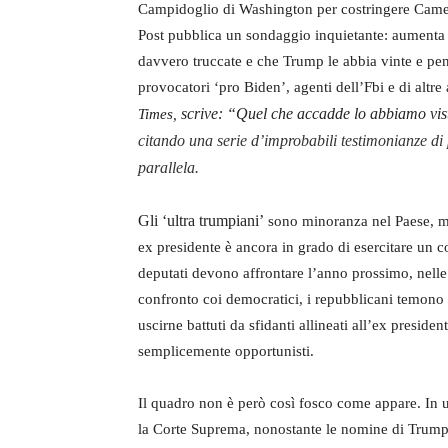
Campidoglio di Washington per costringere Camera
Post pubblica un sondaggio inquietante: aumenta i
davvero truccate e che Trump le abbia vinte e pen
provocatori ‘pro Biden’, agenti dell’Fbi e di altre
scrive: “Quel che accadde lo abbiamo visto
Times,
citando una serie d’improbabili testimonianze di 
parallela.
Gli ‘ultra trumpiani’
sono minoranza nel Paese, ma
ex presidente è ancora in grado di esercitare un co
deputati devono affrontare l’anno prossimo, nelle 
confronto coi democratici, i repubblicani temono le
uscirne battuti da sfidanti allineati all’ex preside
semplicemente opportunisti.
Il quadro non è però così fosco come appare. In
la Corte Suprema, nonostante le nomine di Trump n