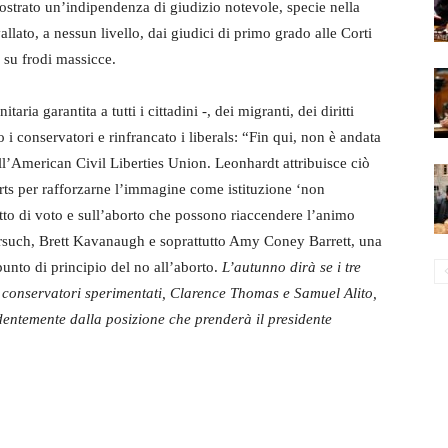
 mostrato un’indipendenza di giudizio notevole, specie nella
llato, a nessun livello, dai giudici di primo grado alle Corti
 su frodi massicce.
ia garantita a tutti i cittadini -, dei migranti, dei diritti
 i conservatori e rinfrancato i liberals: “Fin qui, non è andata
l’American Civil Liberties Union. Leonhardt attribuisce ciò
rts per rafforzarne l’immagine come istituzione ‘non
itto di voto e sull’aborto che possono riaccendere l’animo
orsuch, Brett Kavanaugh e soprattutto Amy Coney Barrett, una
unto di principio del no all’aborto.
L’autunno dirà se i tre
i conservatori sperimentati, Clarence Thomas e Samuel Alito,
ntemente dalla posizione che prenderà il presidente