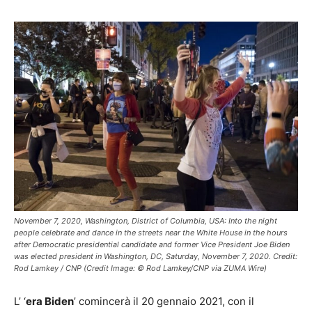
November 7, 2020, Washington, District of Columbia, USA: Into the night
people celebrate and dance in the streets near the White House in the hours
after Democratic presidential candidate and former Vice President Joe Biden
was elected president in Washington, DC, Saturday, November 7, 2020. Credit:
Rod Lamkey / CNP (Credit Image: © Rod Lamkey/CNP via ZUMA Wire)
L’ ‘
era Biden
’ comincerà il 20 gennaio 2021, con il