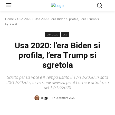
Home
USA 2020
Usa 2020: l'era Biden si profila, l'era Trump si
sgretola
USA 2020
Usa
Usa 2020: l’era Biden si
profila, l’era Trump si
sgretola
Scritto per La Voce e il Tempo uscito il 17/12/2020 in data
20/12/2020 e, in versione diversa, per il Corriere di Saluzzo
del 17/12/2020
-
di
gp
17 Dicembre 2020
Facebook
X
Pinterest
WhatsAp