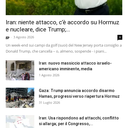
Iran: niente attacco, c’è accordo su Hormuz
e nucleare, dice Trump;...
gp
-
3 Agosto 2026
0
Un week-end sui campi da golf (suoi) del New Jersey porta consiglio a
Donald Trump, che cancella – o, almeno, sospende - i piani...
Iran: nuovo massiccio attacco israelo-
americano imminente, media
1 Agosto 2026
Gaza: Trump annuncia accordo disarmo
Hamas, progressi verso riapertura Hormuz
31 Luglio 2026
Iran: Usa rispondono ad attacchi, conflitto
si allarga; per il Congresso,...