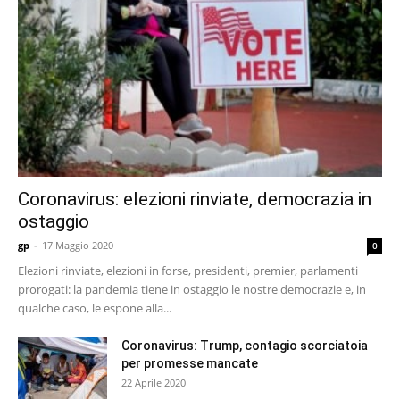
Coronavirus: elezioni rinviate, democrazia in
ostaggio
gp
-
17 Maggio 2020
0
Elezioni rinviate, elezioni in forse, presidenti, premier, parlamenti
prorogati: la pandemia tiene in ostaggio le nostre democrazie e, in
qualche caso, le espone alla...
Coronavirus: Trump, contagio scorciatoia
per promesse mancate
22 Aprile 2020