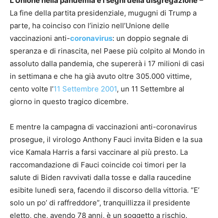
L’Unione nella pandemia e i segni della disgregazione
–
La fine della partita presidenziale, mugugni di Trump a
parte, ha coinciso con l’inizio nell’Unione delle
vaccinazioni anti-
coronavirus
: un doppio segnale di
speranza e di rinascita, nel Paese più colpito al Mondo in
assoluto dalla pandemia, che supererà i 17 milioni di casi
in settimana e che ha già avuto oltre 305.000 vittime,
cento volte l’
11 Settembre 2001
, un 11 Settembre al
giorno in questo tragico dicembre.
E mentre la campagna di vaccinazioni anti-coronavirus
prosegue, il virologo Anthony Fauci invita Biden e la sua
vice Kamala Harris a farsi vaccinare al più presto. La
raccomandazione di Fauci coincide coi timori per la
salute di Biden ravvivati dalla tosse e dalla raucedine
esibite lunedì sera, facendo il discorso della vittoria. “E’
solo un po’ di raffreddore”, tranquillizza il presidente
eletto, che, avendo 78 anni, è un soggetto a rischio.