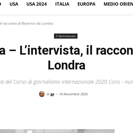
O
USA
USA 2024
ITALIA
EUROPA
MEDIO ORIE
, il racconto di Beatrice da Londra
Il Settimanale
a – L’intervista, il racco
Londra
nale del Corso di giornalismo internazionale 2020 Coris - 
-
di
gp
16 Novembre 2020
Facebook
X
Pinterest
WhatsApp