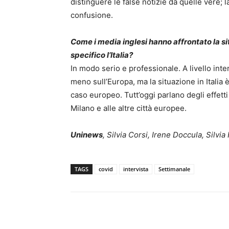
distinguere le false notizie da quelle vere; 
confusione.
Come i media inglesi hanno affrontato la sit
specifico l’Italia?
In modo serio e professionale. A livello inte
meno sull’Europa, ma la situazione in Italia
caso europeo. Tutt’oggi parlano degli effett
Milano e alle altre città europee.
Uninews
, Silvia Corsi, Irene Doccula, Silvi
TAGS
covid
intervista
Settimanale