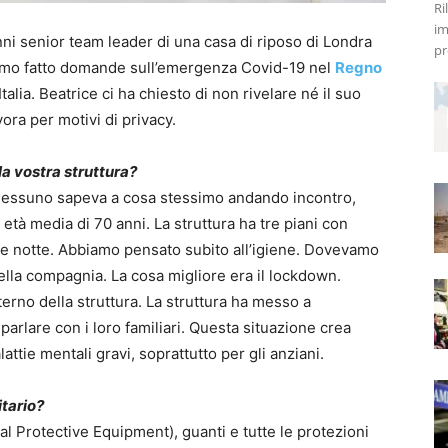
Ri
im
nni senior team leader di una casa di riposo di Londra
pr
biamo fatto domande sull’emergenza Covid-19 nel
Regno
Italia. Beatrice ci ha chiesto di non rivelare né il suo
ora per motivi di privacy.
a vostra struttura?
, nessuno sapeva a cosa stessimo andando incontro,
tà media di 70 anni. La struttura ha tre piani con
o e notte. Abbiamo pensato subito all’igiene. Dovevamo
della compagnia. La cosa migliore era il lockdown.
nterno della struttura. La struttura ha messo a
arlare con i loro familiari. Questa situazione crea
ttie mentali gravi, soprattutto per gli anziani.
itario?
 Protective Equipment), guanti e tutte le protezioni