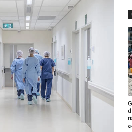
G
d
r
gp