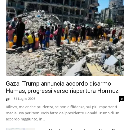
Gaza: Trump annuncia accordo disarmo
Hamas, progressi verso riapertura Hormuz
gp
-
31 Luglio 2026
0
Rilievo, ma anche prudenza, se non diffidenza, sui più importanti
media Usa per l’annuncio fatto dal presidente Donald Trump di un
accordo raggiunto, in...