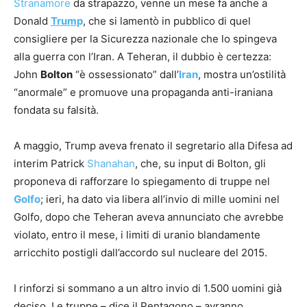
Stranamore
da strapazzo, venne un mese fa anche a
Donald
Trum
p
, che si lamentò in pubblico di quel
consigliere per la Sicurezza nazionale che lo spingeva
alla guerra con l’Iran. A Teheran, il dubbio è certezza:
John
Bolton
“è ossessionato” dall’
Iran
, mostra un’ostilità
“anormale” e promuove una propaganda anti-iraniana
fondata su falsità.
A maggio, Trump aveva frenato il segretario alla Difesa ad
interim Patrick
Shanahan
, che, su input di Bolton, gli
proponeva di rafforzare lo spiegamento di truppe nel
Golfo
; ieri, ha dato via libera all’invio di mille uomini nel
Golfo, dopo che Teheran aveva annunciato che avrebbe
violato, entro il mese, i limiti di uranio blandamente
arricchito postigli dall’accordo sul nucleare del 2015.
I rinforzi si sommano a un altro invio di 1.500 uomini già
deciso. Le truppe – dice il Pentagono – avranno