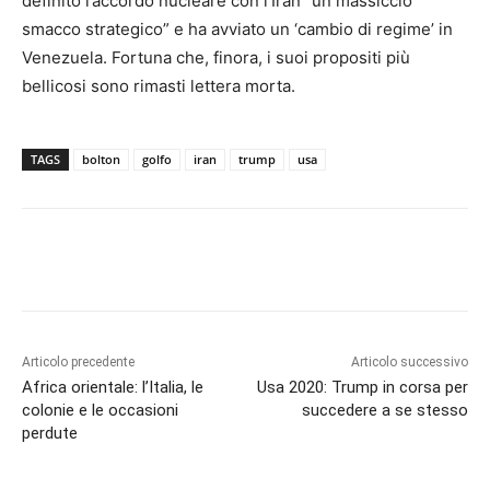
definito l’accordo nucleare con l’Iran “un massiccio
smacco strategico” e ha avviato un ‘cambio di regime’ in
Venezuela. Fortuna che, finora, i suoi propositi più
bellicosi sono rimasti lettera morta.
TAGS
bolton
golfo
iran
trump
usa
Articolo precedente
Articolo successivo
Africa orientale: l’Italia, le
Usa 2020: Trump in corsa per
colonie e le occasioni
succedere a se stesso
perdute