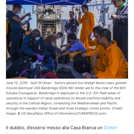
June 13, 2019 - Gulf Of Oman - Sailors aboard the Arleigh Burke-class guided-
missile destroyer USS Bainbridge (DDG 96) render aid to the crew of the M/V
Kokuka Courageous. Bainbridge is deployed to the U.S. 5th Fleet areas of
operations in support of naval operations to ensure maritime stability and
security in the Central Region, connecting the Mediterranean and Pacific
through the western Indian Ocean and three strategic choke points. (Credit
Image: © US Navy/Navy Office of Information/ZUMAPRESS.com)
Il dubbio, d’essersi messo alla Casa Bianca un
Dottor