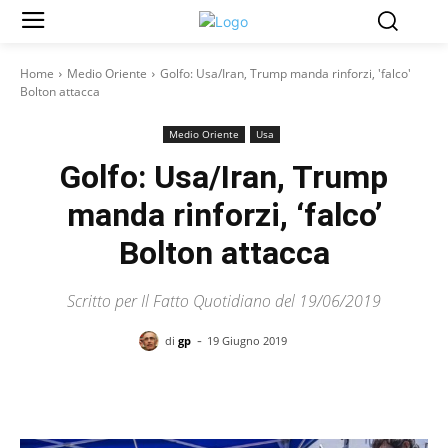
Home
Medio Oriente
Golfo: Usa/Iran, Trump manda rinforzi, 'falco'
Bolton attacca
Medio Oriente
Usa
Golfo: Usa/Iran, Trump
manda rinforzi, ‘falco’
Bolton attacca
Scritto per Il Fatto Quotidiano del 19/06/2019
-
di
gp
19 Giugno 2019
Facebook
X
Pinterest
WhatsAp