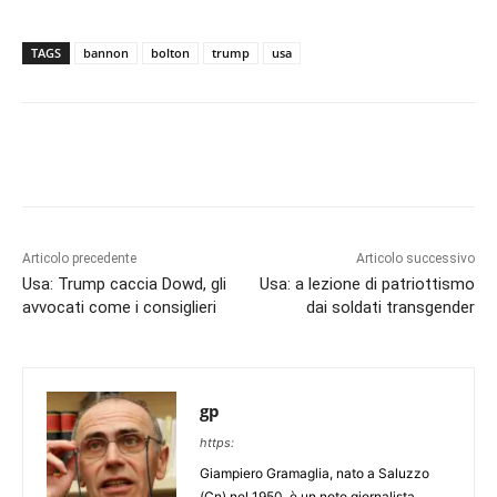
TAGS
bannon
bolton
trump
usa
Articolo precedente
Articolo successivo
Usa: Trump caccia Dowd, gli
Usa: a lezione di patriottismo
avvocati come i consiglieri
dai soldati transgender
gp
https:
Giampiero Gramaglia, nato a Saluzzo
(Cn) nel 1950, è un noto giornalista