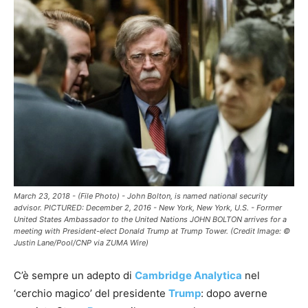
March 23, 2018 - (File Photo) - John Bolton, is named national security
advisor. PICTURED: December 2, 2016 - New York, New York, U.S. - Former
United States Ambassador to the United Nations JOHN BOLTON arrives for a
meeting with President-elect Donald Trump at Trump Tower. (Credit Image: ©
Justin Lane/Pool/CNP via ZUMA Wire)
C’è sempre un adepto di
Cambridge Analytica
nel
‘cerchio magico’ del presidente
Trump
: dopo averne