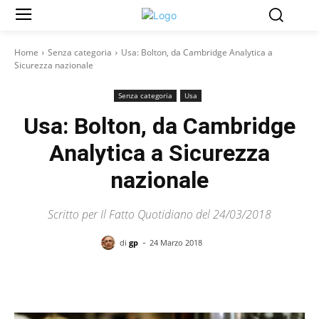
Home
Senza categoria
Usa: Bolton, da Cambridge Analytica a
Sicurezza nazionale
Senza categoria
Usa
Usa: Bolton, da Cambridge
Analytica a Sicurezza
nazionale
Scritto per Il Fatto Quotidiano del 24/03/2018
-
di
gp
24 Marzo 2018
Facebook
X
Pinterest
WhatsAp