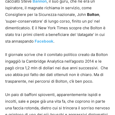
cacciato Steve
Bannon
, il suo guru, che ne era un
ispiratore, il magnate richiama in servizio, come
Consigliere per la Sicurezza nazionale, John
Bolton
,
‘super-conservatore’ di lungo corso, finito un po’ nel
dimenticatoio. E il New York Times scopre che Bolton è
stato tra i primi clienti a beneficiare del ‘datagate’ in cui
sta annaspando
Facebook
.
Il giornale scrive che il comitato politico creato da Bolton
ingaggiò la Cambridge Analytica nell’agosto 2014 e le
pagò circa 1,2 mln di dollari nei due anni successivi. Che
uso abbia poi fatto dei dati ottenuti non è chiaro. Ma di
trasparente, nei percorsi di Bolton, c’è ben poco.
Un paio di baffoni spioventi, apparentemente ispidi e
incolti, sale e pepe già una vita fa, che coprono in parte
una faccia rotonda, dietro cui si trincera il sorriso nervoso
e grintoso di uno dei più bruschi e aggressivi diplomatici