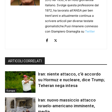
italiano. Svolge questa professione dal
1972, ha lavorato all'ANSA per ben
trent'anni e attualmente continua a
scrivere articoli per diverse testate
giornalistiche.Puoi rimanere connesso
con Giampiero Gramaglia su
Twitter
ARTICOLI CORRELATI
Iran: niente attacco, c’è accordo
su Hormuz e nucleare, dice Trump;
Teheran nega intesa
Europa
Iran: nuovo massiccio attacco
israelo-americano imminente,
media