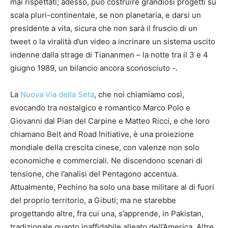
mai rispettati; adesso, può costruire grandiosi progetti su
scala pluri-continentale, se non planetaria, e darsi un
presidente a vita, sicura che non sarà il fruscio di un
tweet o la viralità d’un video a incrinare un sistema uscito
indenne dalla strage di Tiananmen – la notte tra il 3 e 4
giugno 1989, un bilancio ancora sconosciuto -.
La
Nuova Via della Seta
, che noi chiamiamo così,
evocando tra nostalgico e romantico Marco Polo e
Giovanni dal Pian del Carpine e Matteo Ricci, e che loro
chiamano Belt and Road Initiative, è una proiezione
mondiale della crescita cinese, con valenze non solo
economiche e commerciali. Ne discendono scenari di
tensione, che l’analisi del Pentagono accentua.
Attualmente, Pechino ha solo una base militare al di fuori
del proprio territorio, a Gibuti; ma ne starebbe
progettando altre, fra cui una, s’apprende, in Pakistan,
tradizionale quanto inaffidabile alleato dell’America. Altre