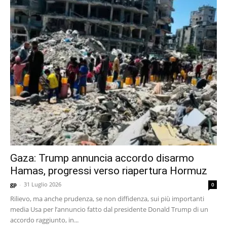
Gaza: Trump annuncia accordo disarmo
Hamas, progressi verso riapertura Hormuz
gp
-
31 Luglio 2026
0
Rilievo, ma anche prudenza, se non diffidenza, sui più importanti
media Usa per l’annuncio fatto dal presidente Donald Trump di un
accordo raggiunto, in...