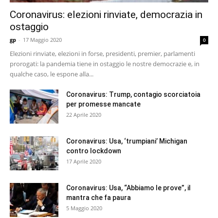
Coronavirus: elezioni rinviate, democrazia in
ostaggio
gp
-
17 Maggio 2020
0
Elezioni rinviate, elezioni in forse, presidenti, premier, parlamenti
prorogati: la pandemia tiene in ostaggio le nostre democrazie e, in
qualche caso, le espone alla...
Coronavirus: Trump, contagio scorciatoia
per promesse mancate
22 Aprile 2020
Coronavirus: Usa, ‘trumpiani’ Michigan
contro lockdown
17 Aprile 2020
Coronavirus: Usa, “Abbiamo le prove”, il
mantra che fa paura
5 Maggio 2020