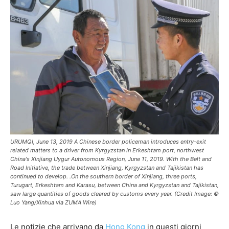
URUMQI, June 13, 2019 A Chinese border policeman introduces entry-exit
related matters to a driver from Kyrgyzstan in Erkeshtam port, northwest
China's Xinjiang Uygur Autonomous Region, June 11, 2019. With the Belt and
Road Initiative, the trade between Xinjiang, Kyrgyzstan and Tajikistan has
continued to develop. .On the southern border of Xinjiang, three ports,
Turugart, Erkeshtam and Karasu, between China and Kyrgyzstan and Tajikistan,
saw large quantities of goods cleared by customs every year. (Credit Image: ©
Luo Yang/Xinhua via ZUMA Wire)
Le notizie che arrivano da
Hong Kong
in questi giorni