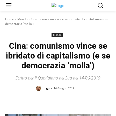
Home
Mondo
Cina: comunismo vince se ibridato di capitalismo (e se
democrazia 'molla')
Mondo
Cina: comunismo vince se
ibridato di capitalismo (e se
democrazia ‘molla’)
Scritto per Il Quotidiano del Sud del 14/06/2019
-
di
gp
14 Giugno 2019
Facebook
X
Pinterest
WhatsAp