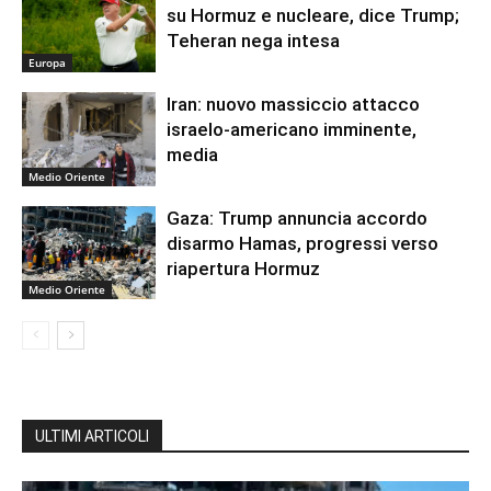
su Hormuz e nucleare, dice Trump;
Teheran nega intesa
Europa
Iran: nuovo massiccio attacco
israelo-americano imminente,
media
Medio Oriente
Gaza: Trump annuncia accordo
disarmo Hamas, progressi verso
riapertura Hormuz
Medio Oriente
ULTIMI ARTICOLI