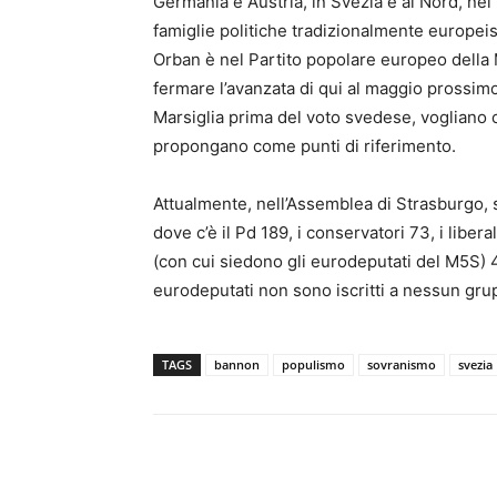
Germania e Austria, in Svezia e al Nord, nei
famiglie politiche tradizionalmente europeis
Orban è nel Partito popolare europeo della 
fermare l’avanzata di qui al maggio prossimo
Marsiglia prima del voto svedese, vogliano 
propongano come punti di riferimento.
Attualmente, nell’Assemblea di Strasburgo, s
dove c’è il Pd 189, i conservatori 73, i liberal
(con cui siedono gli eurodeputati del M5S) 4
eurodeputati non sono iscritti a nessun gru
TAGS
bannon
populismo
sovranismo
svezia