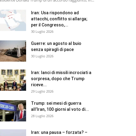
esidente Donald Trump di un accordo raggiunto, in...
Iran: Usa rispondono ad
attacchi, conflitto si allarga;
per il Congresso,...
30 Luglio 2026
Guerre: un agosto al buio
senza spiragli di pace
30 Luglio 2026
Iran: lanci di missili incrociati a
sorpresa, dopo che Trump
riceve...
29 Luglio 2026
Trump: sei mesi di guerra
all’Iran, 100 giorni al voto di...
28 Luglio 2026
Iran: una pausa – forzata? –