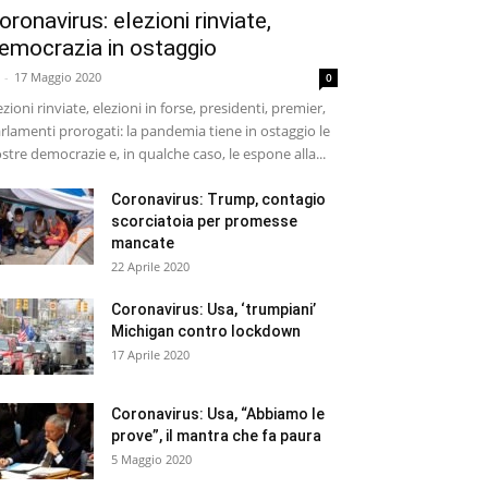
oronavirus: elezioni rinviate,
emocrazia in ostaggio
-
17 Maggio 2020
0
ezioni rinviate, elezioni in forse, presidenti, premier,
rlamenti prorogati: la pandemia tiene in ostaggio le
stre democrazie e, in qualche caso, le espone alla...
Coronavirus: Trump, contagio
scorciatoia per promesse
mancate
22 Aprile 2020
Coronavirus: Usa, ‘trumpiani’
Michigan contro lockdown
17 Aprile 2020
Coronavirus: Usa, “Abbiamo le
prove”, il mantra che fa paura
5 Maggio 2020