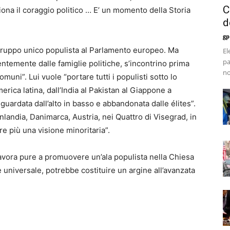
C
na il coraggio politico … E’ un momento della Storia
d
gp
ruppo unico populista al Parlamento europeo. Ma
El
pa
entemente dalle famiglie politiche, s’incontrino prima
no
muni”. Lui vuole “portare tutti i populisti sotto lo
America latina, dall’India al Pakistan al Giappone a
uardata dall’alto in basso e abbandonata dalle élites”.
 Finlandia, Danimarca, Austria, nei Quattro di Visegrad, in
e più una visione minoritaria”.
lavora pure a promuovere un’ala populista nella Chiesa
è universale, potrebbe costituire un argine all’avanzata