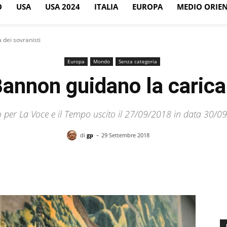
O
USA
USA 2024
ITALIA
EUROPA
MEDIO ORIE
 dei sovranisti
Europa
Mondo
Senza categoria
annon guidano la carica 
to per La Voce e il Tempo uscito il 27/09/2018 in data 30/0
-
di
gp
29 Settembre 2018
Facebook
X
Pinterest
WhatsApp