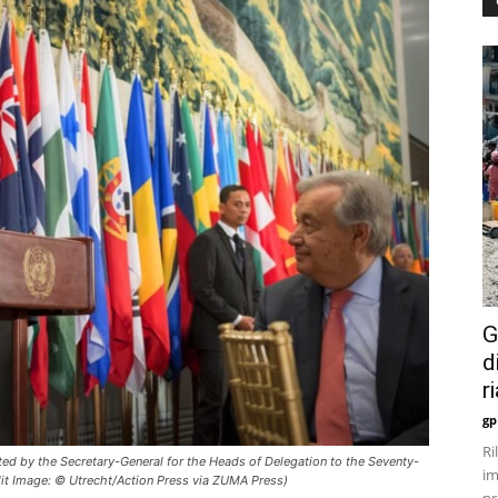
G
d
r
gp
Ri
d by the Secretary-General for the Heads of Delegation to the Seventy-
im
dit Image: © Utrecht/Action Press via ZUMA Press)