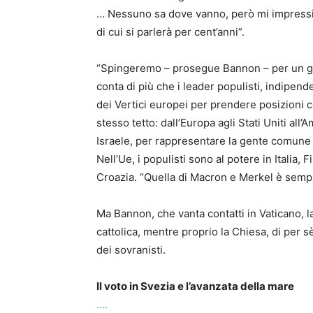
… Nessuno sa dove vanno, però mi impressio
di cui si parlerà per cent’anni”.
“Spingeremo – prosegue Bannon – per un g
conta di più che i leader populisti, indipend
dei Vertici europei per prendere posizioni co
stesso tetto: dall’Europa agli Stati Uniti all’
Israele, per rappresentare la gente comune g
Nell’Ue, i populisti sono al potere in Italia,
Croazia. “Quella di Macron e Merkel è sempr
Ma Bannon, che vanta contatti in Vaticano, 
cattolica, mentre proprio la Chiesa, di per s
dei sovranisti.
Il voto in Svezia e l’avanzata della mare
….