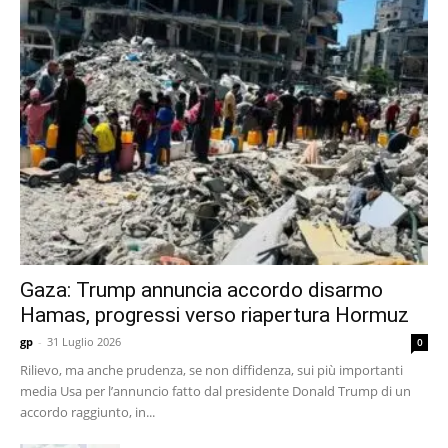
Gaza: Trump annuncia accordo disarmo
Hamas, progressi verso riapertura Hormuz
gp
-
31 Luglio 2026
0
Rilievo, ma anche prudenza, se non diffidenza, sui più importanti
media Usa per l’annuncio fatto dal presidente Donald Trump di un
accordo raggiunto, in...