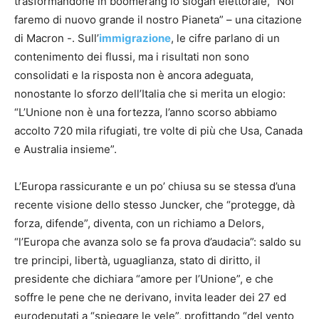
trasformandone in boomerang lo slogan elettorale, “Noi
faremo di nuovo grande il nostro Pianeta” – una citazione
di Macron -. Sull’
immigrazione
, le cifre parlano di un
contenimento dei flussi, ma i risultati non sono
consolidati e la risposta non è ancora adeguata,
nonostante lo sforzo dell’Italia che si merita un elogio:
“L’Unione non è una fortezza, l’anno scorso abbiamo
accolto 720 mila rifugiati, tre volte di più che Usa, Canada
e Australia insieme”.
L’Europa rassicurante e un po’ chiusa su se stessa d’una
recente visione dello stesso Juncker, che “protegge, dà
forza, difende”, diventa, con un richiamo a Delors,
“l’Europa che avanza solo se fa prova d’audacia”: saldo su
tre principi, libertà, uguaglianza, stato di diritto, il
presidente che dichiara “amore per l’Unione”, e che
soffre le pene che ne derivano, invita leader dei 27 ed
eurodeputati a “spiegare le vele”, profittando “del vento