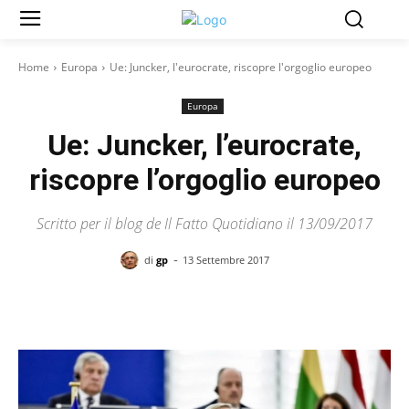
Home
Europa
Ue: Juncker, l'eurocrate, riscopre l'orgoglio europeo
Europa
Ue: Juncker, l’eurocrate,
riscopre l’orgoglio europeo
Scritto per il blog de Il Fatto Quotidiano il 13/09/2017
-
di
gp
13 Settembre 2017
Facebook
X
Pinterest
WhatsAp