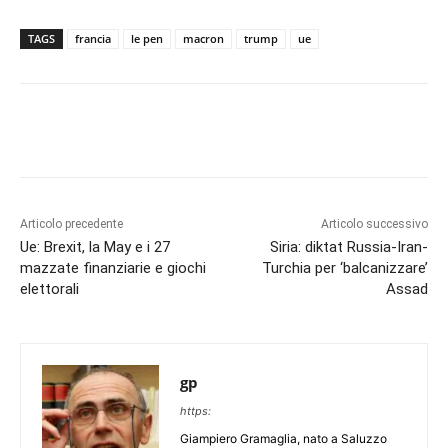
TAGS
francia
le pen
macron
trump
ue
Articolo precedente
Articolo successivo
Ue: Brexit, la May e i 27
Siria: diktat Russia-Iran-
mazzate finanziarie e giochi
Turchia per ‘balcanizzare’
elettorali
Assad
gp
https:
Giampiero Gramaglia, nato a Saluzzo