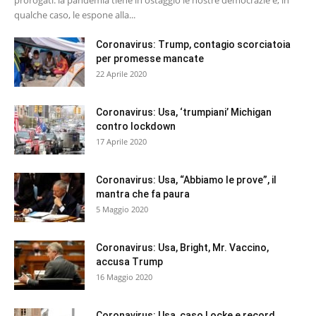
prorogati: la pandemia tiene in ostaggio le nostre democrazie e, in
qualche caso, le espone alla...
Coronavirus: Trump, contagio scorciatoia
per promesse mancate
22 Aprile 2020
Coronavirus: Usa, ‘trumpiani’ Michigan
contro lockdown
17 Aprile 2020
Coronavirus: Usa, “Abbiamo le prove”, il
mantra che fa paura
5 Maggio 2020
Coronavirus: Usa, Bright, Mr. Vaccino,
accusa Trump
16 Maggio 2020
Coronavirus: Usa, caso Locke e record