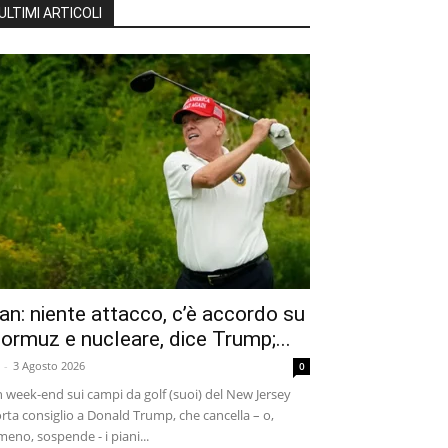
ULTIMI ARTICOLI
ran: niente attacco, c’è accordo su
ormuz e nucleare, dice Trump;...
-
3 Agosto 2026
0
 week-end sui campi da golf (suoi) del New Jersey
rta consiglio a Donald Trump, che cancella – o,
meno, sospende - i piani...