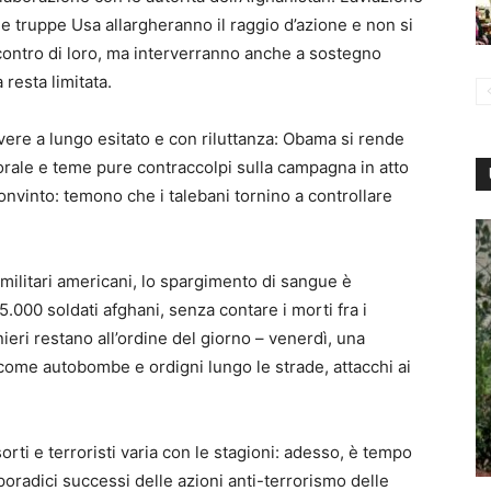
 le truppe Usa allargheranno il raggio d’azione e non si
 contro di loro, ma interverranno anche a sostegno
 resta limitata.
vere a lungo esitato e con riluttanza: Obama si rende
orale e teme pure contraccolpi sulla campagna in atto
 convinto: temono che i talebani tornino a controllare
militari americani, lo spargimento di sangue è
.000 soldati afghani, senza contare i morti fra i
ranieri restano all’ordine del giorno – venerdì, una
 come autobombe e ordigni lungo le strade, attacchi ai
orti e terroristi varia con le stagioni: adesso, è tempo
poradici successi delle azioni anti-terrorismo delle