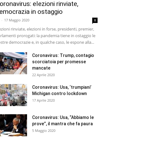
oronavirus: elezioni rinviate,
emocrazia in ostaggio
-
17 Maggio 2020
0
ezioni rinviate, elezioni in forse, presidenti, premier,
rlamenti prorogati: la pandemia tiene in ostaggio le
stre democrazie e, in qualche caso, le espone alla...
Coronavirus: Trump, contagio
scorciatoia per promesse
mancate
22 Aprile 2020
Coronavirus: Usa, ‘trumpiani’
Michigan contro lockdown
17 Aprile 2020
Coronavirus: Usa, “Abbiamo le
prove”, il mantra che fa paura
5 Maggio 2020