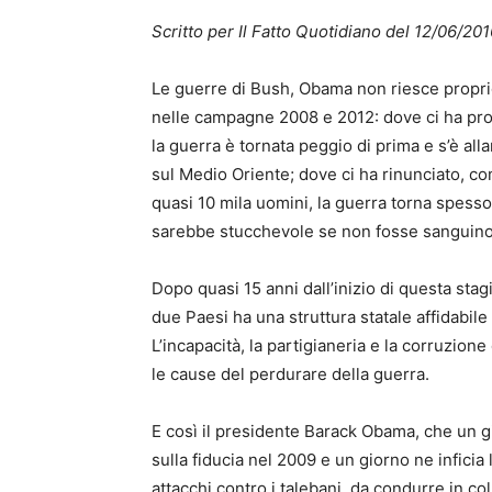
Scritto per Il Fatto Quotidiano del 12/06/20
Le guerre di Bush, Obama non riesce proprio 
nelle campagne 2008 e 2012: dove ci ha prova
la guerra è tornata peggio di prima e s’è alla
sul Medio Oriente; dove ci ha rinunciato, co
quasi 10 mila uomini, la guerra torna spesso
sarebbe stucchevole se non fosse sanguin
Dopo quasi 15 anni dall’inizio di questa stag
due Paesi ha una struttura statale affidabile 
L’incapacità, la partigianeria e la corruzione
le cause del perdurare della guerra.
E così il presidente Barack Obama, che un gi
sulla fiducia nel 2009 e un giorno ne inficia 
attacchi contro i talebani, da condurre in co