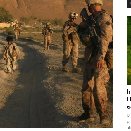
I
H
gp
Un
po
al