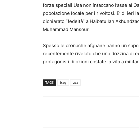
forze speciali Usa non intaccano l’asse al Qa
popolazione locale per i rivoltosi. E’ di ieri 
dichiarato “fedeltà” a Haibatullah Akhundzad
Muhammad Mansour.
Spesso le cronache afghane hanno un sapore 
recentemente rivelato che una dozzina di ex
protagonisti di azioni costate la vita a milit
TAGS
iraq
usa