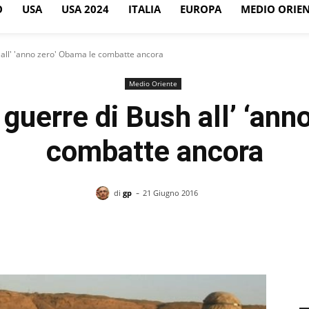
O
USA
USA 2024
ITALIA
EUROPA
MEDIO ORIE
 all' 'anno zero' Obama le combatte ancora
Medio Oriente
 guerre di Bush all’ ‘ann
combatte ancora
-
di
gp
21 Giugno 2016
Facebook
X
Pinterest
WhatsApp