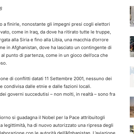
16
a finirle, nonostante gli impegni presi cogli elettori
to, come in Iraq, da dove ha ritirato tutte le truppe,
rgata alla Siria e fino alla Libia, una macchia d’orrore
me in Afghanistan, dove ha lasciato un contingente di
 al punto di partenza, come in un gioco dell’oca che
oso.
ione di conflitti datati 11 Settembre 2001, nessuno dei
e condivisa dalle etnie e dalle fazioni locali.
 dei governi succedutisi – non molti, in realtà – sono fra
orno si guadagna il Nobel per la Pace attribuitogli
la legittimità, ha di nuovo autorizzato una ripresa degli
llaborazione con le autorità dell’Afghanistan. L’aviazione