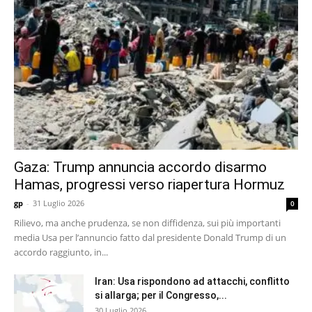
Gaza: Trump annuncia accordo disarmo
Hamas, progressi verso riapertura Hormuz
gp
-
31 Luglio 2026
0
Rilievo, ma anche prudenza, se non diffidenza, sui più importanti
media Usa per l’annuncio fatto dal presidente Donald Trump di un
accordo raggiunto, in...
Iran: Usa rispondono ad attacchi, conflitto
si allarga; per il Congresso,...
30 Luglio 2026