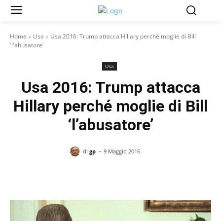
Home
Usa
Usa 2016: Trump attacca Hillary perché moglie di Bill
'l'abusatore'
Usa
Usa 2016: Trump attacca
Hillary perché moglie di Bill
‘l’abusatore’
-
di
gp
9 Maggio 2016
Facebook
X
Pinterest
WhatsAp