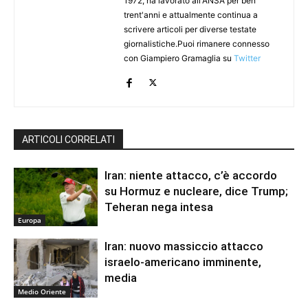
1972, ha lavorato all'ANSA per ben
trent'anni e attualmente continua a
scrivere articoli per diverse testate
giornalistiche.Puoi rimanere connesso
con Giampiero Gramaglia su
Twitter
ARTICOLI CORRELATI
Iran: niente attacco, c’è accordo
su Hormuz e nucleare, dice Trump;
Teheran nega intesa
Europa
Iran: nuovo massiccio attacco
israelo-americano imminente,
media
Medio Oriente