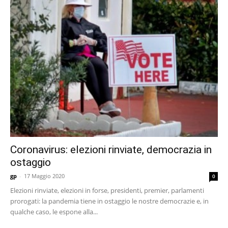
Coronavirus: elezioni rinviate, democrazia in
ostaggio
gp
-
17 Maggio 2020
0
Elezioni rinviate, elezioni in forse, presidenti, premier, parlamenti
prorogati: la pandemia tiene in ostaggio le nostre democrazie e, in
qualche caso, le espone alla...