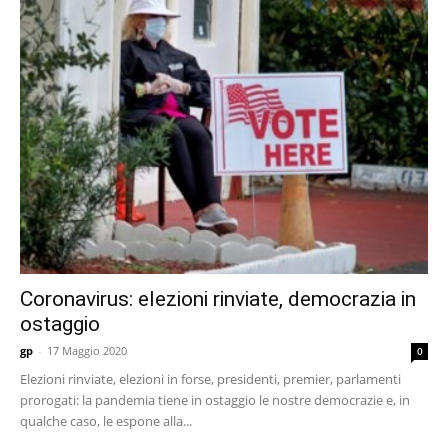
Coronavirus: elezioni rinviate, democrazia in
ostaggio
gp
-
17 Maggio 2020
0
Elezioni rinviate, elezioni in forse, presidenti, premier, parlamenti
prorogati: la pandemia tiene in ostaggio le nostre democrazie e, in
qualche caso, le espone alla...