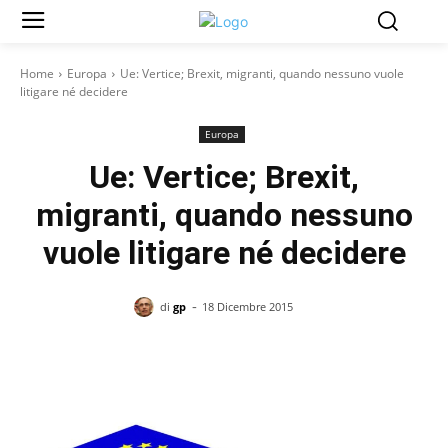
Home
Europa
Ue: Vertice; Brexit, migranti, quando nessuno vuole
litigare né decidere
Europa
Ue: Vertice; Brexit,
migranti, quando nessuno
vuole litigare né decidere
-
di
gp
18 Dicembre 2015
Facebook
X
Pinterest
WhatsAp