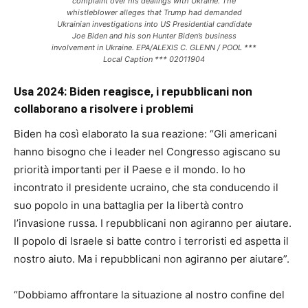
complaint over his dealings with Ukraine. The
whistleblower alleges that Trump had demanded
Ukrainian investigations into US Presidential candidate
Joe Biden and his son Hunter Biden’s business
involvement in Ukraine. EPA/ALEXIS C. GLENN / POOL ***
Local Caption *** 02011904
Usa 2024: Biden reagisce, i repubblicani non
collaborano a risolvere i problemi
Biden ha così elaborato la sua reazione: “Gli americani
hanno bisogno che i leader nel Congresso agiscano su
priorità importanti per il Paese e il mondo. Io ho
incontrato il presidente ucraino, che sta conducendo il
suo popolo in una battaglia per la libertà contro
l’invasione russa. I repubblicani non agiranno per aiutare.
Il popolo di Israele si batte contro i terroristi ed aspetta il
nostro aiuto. Ma i repubblicani non agiranno per aiutare”.
“Dobbiamo affrontare la situazione al nostro confine del