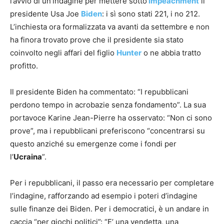
l’avvio di un’indagine per mettere sotto
impeachment
il
presidente Usa Joe
Biden
: i sì sono stati 221, i no 212.
L’inchiesta ora formalizzata va avanti da settembre e non
ha finora trovato prove che il presidente sia stato
coinvolto negli affari del figlio
Hunter
o ne abbia tratto
profitto.
Il presidente Biden ha commentato: “I repubblicani
perdono tempo in acrobazie senza fondamento”. La sua
portavoce Karine Jean-Pierre ha osservato: “Non ci sono
prove”, ma i repubblicani preferiscono “concentrarsi su
questo anziché su emergenze come i fondi per
l’
Ucraina
”.
Per i repubblicani, il passo era necessario per completare
l’indagine, rafforzando ad esempio i poteri d’indagine
sulle finanze dei Biden. Per i democratici, è un andare in
caccia “per giochi politici”: “E’ una vendetta, una