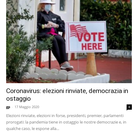
Coronavirus: elezioni rinviate, democrazia in
ostaggio
gp
-
17 Maggio 2020
0
Elezioni rinviate, elezioni in forse, presidenti, premier, parlamenti
prorogati: la pandemia tiene in ostaggio le nostre democrazie e, in
qualche caso, le espone alla...