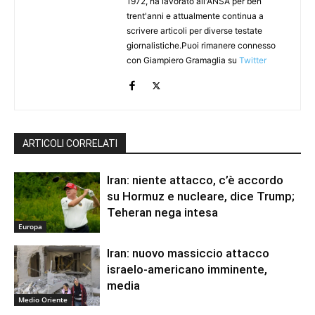
1972, ha lavorato all'ANSA per ben
trent'anni e attualmente continua a
scrivere articoli per diverse testate
giornalistiche.Puoi rimanere connesso
con Giampiero Gramaglia su
Twitter
ARTICOLI CORRELATI
Iran: niente attacco, c’è accordo
su Hormuz e nucleare, dice Trump;
Teheran nega intesa
Europa
Iran: nuovo massiccio attacco
israelo-americano imminente,
media
Medio Oriente