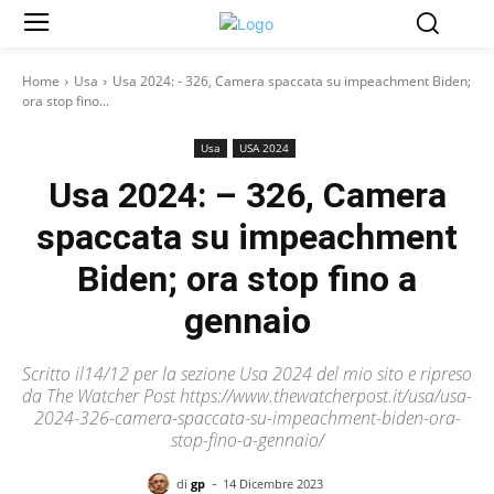
Home
Usa
Usa 2024: - 326, Camera spaccata su impeachment Biden;
ora stop fino...
Usa
USA 2024
Usa 2024: – 326, Camera
spaccata su impeachment
Biden; ora stop fino a
gennaio
Scritto il14/12 per la sezione Usa 2024 del mio sito e ripreso
da The Watcher Post https://www.thewatcherpost.it/usa/usa-
2024-326-camera-spaccata-su-impeachment-biden-ora-
stop-fino-a-gennaio/
-
di
gp
14 Dicembre 2023