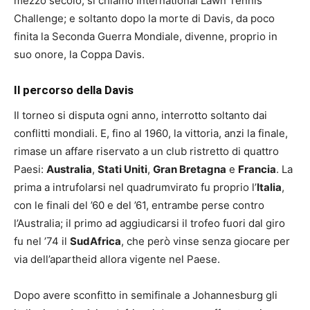
mezzo secolo, si chiamo International Lawn Tennis
Challenge; e soltanto dopo la morte di Davis, da poco
finita la Seconda Guerra Mondiale, divenne, proprio in
suo onore, la Coppa Davis.
Il percorso della Davis
Il torneo si disputa ogni anno, interrotto soltanto dai
conflitti mondiali. E, fino al 1960, la vittoria, anzi la finale,
rimase un affare riservato a un club ristretto di quattro
Paesi:
Australia
,
Stati Uniti
,
Gran Bretagna
e
Francia
. La
prima a intrufolarsi nel quadrumvirato fu proprio l’
Italia
,
con le finali del ’60 e del ’61, entrambe perse contro
l’Australia; il primo ad aggiudicarsi il trofeo fuori dal giro
fu nel ’74 il
SudAfrica
, che però vinse senza giocare per
via dell’apartheid allora vigente nel Paese.
Dopo avere sconfitto in semifinale a Johannesburg gli