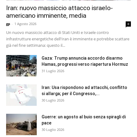
Iran: nuovo massiccio attacco israelo-
americano imminente, media
gp
-
1 Agosto 2026
0
Un nuovo massiccio attacco di Stati Uniti e Israele contro
infrastrutture energetiche dell'Iran è imminente e potrebbe scattare
già nel fine settimana: questo il...
Gaza: Trump annuncia accordo disarmo
Hamas, progressi verso riapertura Hormuz
31 Luglio 2026
Iran: Usa rispondono ad attacchi, conflitto
si allarga; per il Congresso,...
30 Luglio 2026
Guerre: un agosto al buio senza spiragli di
pace
30 Luglio 2026