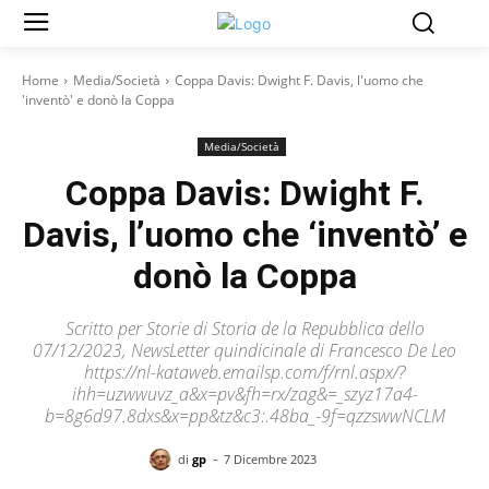
Home
Media/Società
Coppa Davis: Dwight F. Davis, l'uomo che
'inventò' e donò la Coppa
Media/Società
Coppa Davis: Dwight F.
Davis, l’uomo che ‘inventò’ e
donò la Coppa
Scritto per Storie di Storia de la Repubblica dello
07/12/2023, NewsLetter quindicinale di Francesco De Leo
https://nl-kataweb.emailsp.com/f/rnl.aspx/?
ihh=uzwwuvz_a&x=pv&fh=rx/zag&=_szyz17a4-
b=8g6d97.8dxs&x=pp&tz&c3:.48ba_-9f=qzzswwNCLM
-
di
gp
7 Dicembre 2023