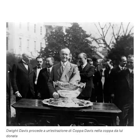
Facebook
X
Pinterest
WhatsAp
Dwight Davis procede a un'estrazione di Coppa Davis nella coppa da lui
donata