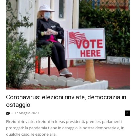
Coronavirus: elezioni rinviate, democrazia in
ostaggio
gp
-
17 Maggio 2020
0
Elezioni rinviate, elezioni in forse, presidenti, premier, parlamenti
prorogati: la pandemia tiene in ostaggio le nostre democrazie e, in
qualche caso, le espone alla...