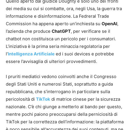
Quello aperto dal giudice Doughty è solo uno dei fronti
dei media su cui si combatte, ora, negli Usa, la guerra tra
informazione e disinformazione. La Fedreral Trade
Commission ha appena aperto un’inchiesta su
OpenAI
,
l’azienda che produce
ChatGPT
, per verificare se il
chatbot non costituisca un pericolo per i consumatori.
L’iniziativa è la prima seria minaccia regolatoria per
l’
Intelligenza Artificiale
ed i suoi devices e potrebbe
essere l’avvisaglia di ulteriori provvedimenti.
I pruriti mediatici vedono coinvolti anche il Congresso
degli Stati Uniti e numerosi Stati, soprattutto a guida
repubblicana, che s’interrogano in particolare sulla
pericolosità di
TikTok
di matrice cinese per la sicurezza
nazionale. C’è chi giunge a metterlo al bando per questo,
mentre pochi paiono preoccuparsi della perniciosità di
TikTok per la correttezza dell’informazione: la piattaforma
è poco sensibile all’accuratezza dei suoi contenuti, ma ne