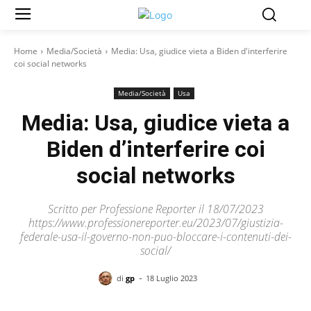
Home
Media/Società
Media: Usa, giudice vieta a Biden d'interferire
coi social networks
Media/Società
Usa
Media: Usa, giudice vieta a
Biden d’interferire coi
social networks
Scritto per Professione Reporter il 18/07/2023
https://www.professionereporter.eu/2023/07/giustizia-
federale-usa-il-governo-non-puo-bloccare-i-contenuti-dei-
social/
-
di
gp
18 Luglio 2023