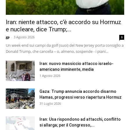
Iran: niente attacco, c’è accordo su Hormuz
e nucleare, dice Trump;...
gp
-
3 Agosto 2026
0
Un week-end sui campi da golf (suoi) del New Jersey porta consiglio a
Donald Trump, che cancella – o, almeno, sospende - i piani...
Iran: nuovo massiccio attacco israelo-
americano imminente, media
1 Agosto 2026
Gaza: Trump annuncia accordo disarmo
Hamas, progressi verso riapertura Hormuz
31 Luglio 2026
Iran: Usa rispondono ad attacchi, conflitto
si allarga; per il Congresso,...