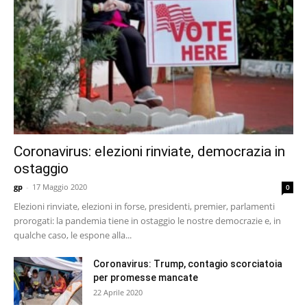
Coronavirus: elezioni rinviate, democrazia in
ostaggio
gp
-
17 Maggio 2020
0
Elezioni rinviate, elezioni in forse, presidenti, premier, parlamenti
prorogati: la pandemia tiene in ostaggio le nostre democrazie e, in
qualche caso, le espone alla...
Coronavirus: Trump, contagio scorciatoia
per promesse mancate
22 Aprile 2020