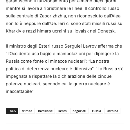
garantiscono il funzionamento per almeno dieci giorni,
mentre si lavora a ripristinare le linee. Il controllo russo
sulla centrale di Zaporizhzhia, non riconosciuto dall’Aiea,
non lo è neppure dall’Ue. Ieri ci sono stati missili russi su
Kharkiv e razzi himars ucraini su Ilovaisk nel Donetsk.
Il ministro degli Esteri russo Serguiei Lavrov afferma che
“l’Occidente usa bugie e manipolazioni per dipingere la
Russia come fonte di minacce nucleari”: “La nostra
politica di deterrenza nucleare è difensiva”. “La Russia s’è
impegnata a rispettare la dichiarazione delle cinque
potenze nucleari, secondo cui la guerra nucleare è
inaccettabile”.
TAGS
crimea
invasione
kerch
negoziati
russia
ucraina