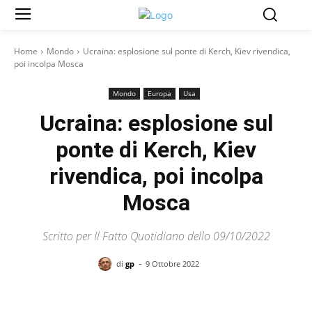
Home
Mondo
Ucraina: esplosione sul ponte di Kerch, Kiev rivendica,
poi incolpa Mosca
Mondo
Europa
Usa
Ucraina: esplosione sul
ponte di Kerch, Kiev
rivendica, poi incolpa
Mosca
Scritto per Il Fatto Quotidiano dello 09/10/2022
-
di
gp
9 Ottobre 2022
Facebook
X
Pinterest
WhatsAp