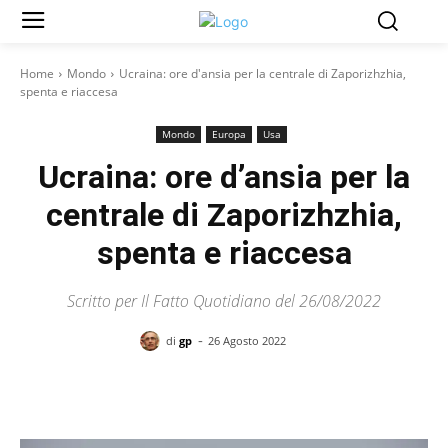
Home
Mondo
Ucraina: ore d'ansia per la centrale di Zaporizhzhia,
spenta e riaccesa
Mondo
Europa
Usa
Ucraina: ore d’ansia per la
centrale di Zaporizhzhia,
spenta e riaccesa
Scritto per Il Fatto Quotidiano del 26/08/2022
-
di
gp
26 Agosto 2022
Facebook
X
Pinterest
WhatsAp