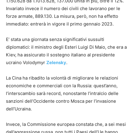
1.150.628 da 1.1013.628, 137.000 unità in più, oltre il 12%.
Invariato invece il numero dei civili che lavorano per le
forze armate, 889.130. La misura, però, non ha effetto
immediato: entrerà in vigore il primo gennaio 2023.
E’ stata una giornata senza significativi sussulti
diplomatici: il ministro degli Esteri Luigi Di Maio, che era a
Kiev, ha assicurato il sostegno italiano al presidente
ucraino Volodymyr
Zelensky
.
La Cina ha ribadito la volontà di migliorare le relazioni
economiche e commerciali con la Russia: quest’anno,
l’interscambio sarà record, nonostante l’intralcio delle
sanzioni dell’Occidente contro Mosca per l’invasione
dell’Ucraina.
Invece, la Commissione europea constata che, a sei mesi
dall’aggressione russa, non tutti i Paesi dell’Ue hanno