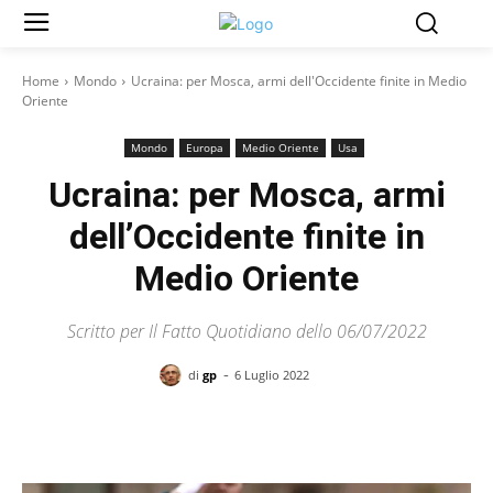
Home
Mondo
Ucraina: per Mosca, armi dell'Occidente finite in Medio
Oriente
Mondo
Europa
Medio Oriente
Usa
Ucraina: per Mosca, armi
dell’Occidente finite in
Medio Oriente
Scritto per Il Fatto Quotidiano dello 06/07/2022
-
di
gp
6 Luglio 2022
Facebook
X
Pinterest
WhatsAp