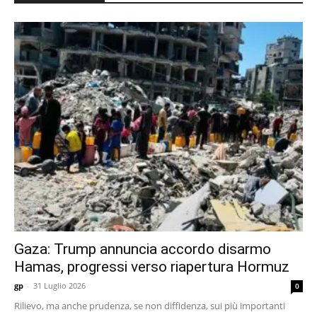
Gaza: Trump annuncia accordo disarmo
Hamas, progressi verso riapertura Hormuz
gp
-
31 Luglio 2026
0
Rilievo, ma anche prudenza, se non diffidenza, sui più importanti