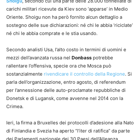
Shoigu
, secondo cui una parte delle 28.000 tonnellate di
carichi militari ricevute da Kiev sono ‘apparse’ in Medio
Oriente. Shoigu non ha però fornito alcun dettaglio a
sostegno delle sue dichiarazioni: né chi le abbia ‘riciclate’
né chi le abbia comprate e le stia usando.
Secondo analisti Usa, l’alto costo in termini di uomini e
mezzi dell’avanzata russa nel
Donbass
potrebbe
rallentare l’offensiva, specie ora che Mosca può
sostanzialmente
rivendicare il controllo della Regione
. Si
parla dell’organizzazione, entro agosto, di referendum
per l’annessione delle auto-proclamate repubbliche di
Donetsk e di Lugansk, come avvenne nel 2014 con la
Crimea.
Ieri, la firma a Bruxelles dei protocolli d’adesione alla Nato
di Finlandia e Svezia ha aperto “l’iter di ratifica” da parte
dei Parlamenti nazionale dei 30 Paesi dell’Alleanza