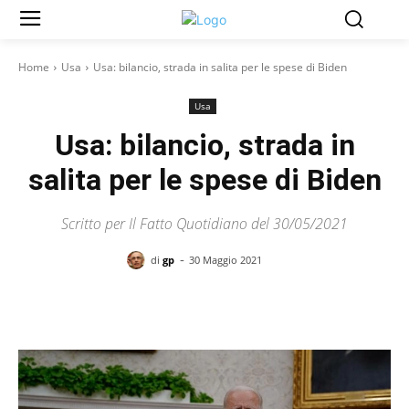
Home
Usa
Usa: bilancio, strada in salita per le spese di Biden
Usa
Usa: bilancio, strada in
salita per le spese di Biden
Scritto per Il Fatto Quotidiano del 30/05/2021
-
di
gp
30 Maggio 2021
Facebook
X
Pinterest
WhatsAp