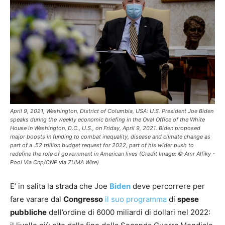
April 9, 2021, Washington, District of Columbia, USA: U.S. President Joe Biden
speaks during the weekly economic briefing in the Oval Office of the White
House in Washington, D.C., U.S., on Friday, April 9, 2021. Biden proposed
major boosts in funding to combat inequality, disease and climate change as
part of a .52 trillion budget request for 2022, part of his wider push to
redefine the role of government in American lives (Credit Image: © Amr Alfiky -
Pool Via Cnp/CNP via ZUMA Wire)
E’ in salita la strada che Joe
Biden
deve percorrere per
fare varare dal
Congresso
il suo programma
di
spese
pubbliche
dell’ordine di 6000 miliardi di dollari nel 2022: