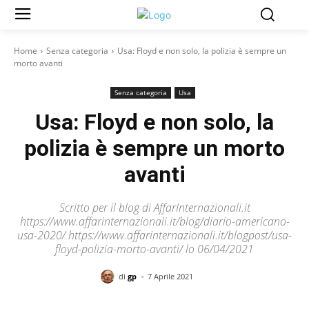
Home
Senza categoria
Usa: Floyd e non solo, la polizia è sempre un
morto avanti
Senza categoria
Usa
Usa: Floyd e non solo, la
polizia è sempre un morto
avanti
Scritto per il blog di AffarInternazionali.it
https://www.affarinternazionali.it/blog/diario-americano-
usa-2020/ https://www.affarinternazionali.it/blogpost/usa-
floyd-polizia-morto-avanti/ lo 06/04/2021
-
di
gp
7 Aprile 2021