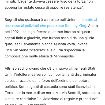
minuti: “L’agente doveva cessare l’uso della forza non
appena l’arrestato cessò di opporre resistenza”.
Segnali che qualcosa è cambiato nell’Unione,
rispetto al
processo ai poliziotti che pestarono Rodney King
. Allora,
nel 1992, i colleghi fecero quadrato intorno ai quattro
agenti finiti a giudizio, che furono assolti da una giuria
quasi esclusivamente bianca. Questa volta, invece,
Chauvin viene ‘scaricato’ e la giuria rispecchia la
composizione multi-etnica di Minneapolis.
Altri episodi provano che c’è un nuovo clima negli Stati
Uniti, l’intolleranza verso i comportamenti discriminatori
su base razziale delle forze dell’ordine e del potere
politico. Sette agenti di custodia sono stati licenziati in
Texas per la morte di un nero, Marvin Scott III, sottoposto
a misure restrittive “in violazione di regole e procedure”,
ha stabilito il loro sceriffo.