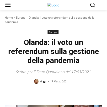
Home
Europa
Olanda: il voto un referendum sulla gestione della
pandemia
Europa
Olanda: il voto un
referendum sulla gestione
della pandemia
Scritto per Il Fatto Quotidiano del 17/03/2021
-
di
gp
17 Marzo 2021
Facebook
X
Pinterest
WhatsAp