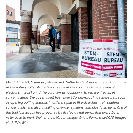
March 17, 2021, Nijmegen, Gelderland, Netherlands: A man going out from one
of the voting polls..Netherlands is one of the countries to hold general
elections in 2021 amid the coronavirus lockdown. To reduce the risk of
contamination, the government has taken âCorona-proofingâ measures, such
as opening polling stations in different places like churches, train stations,
concert halls, and also installing one-way systems, and plastic screens. One of
the trickiest issues has proven to be the iconic red pencil that every Dutch
voter uses to mark their choice. (Credit Image: © Ana Fernandez/SOPA Images
via ZUMA Wire)