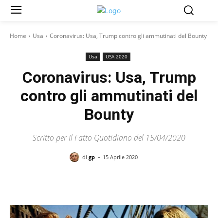
Home
Usa
Coronavirus: Usa, Trump contro gli ammutinati del Bounty
Usa
USA 2020
Coronavirus: Usa, Trump
contro gli ammutinati del
Bounty
Scritto per Il Fatto Quotidiano del 15/04/2020
-
di
gp
15 Aprile 2020
Facebook
X
Pinterest
WhatsAp