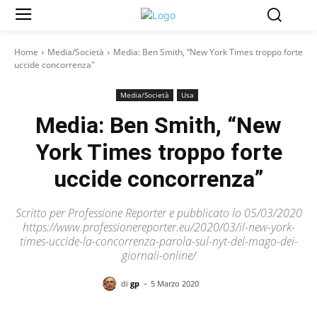
Home
Media/Società
Media: Ben Smith, “New York Times troppo forte
uccide concorrenza"
Media/Società
Usa
Media: Ben Smith, “New
York Times troppo forte
uccide concorrenza”
Scritto per Professione Reporter e pubblicato lo 05/03/2020
https://www.professionereporter.eu/2020/03/il-new-york-
times-uccide-la-concorrenza-parola-sul-nyt-del-mago-dei-
giornali-online/
-
di
gp
5 Marzo 2020