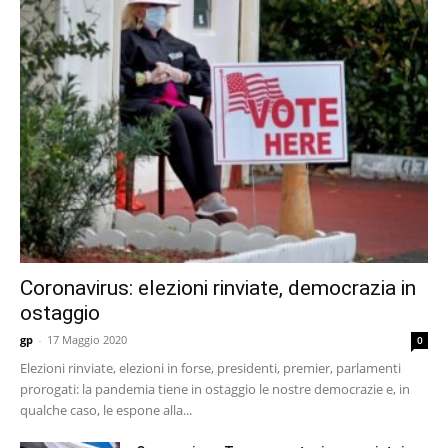
Coronavirus: elezioni rinviate, democrazia in
ostaggio
gp
-
17 Maggio 2020
0
Elezioni rinviate, elezioni in forse, presidenti, premier, parlamenti
prorogati: la pandemia tiene in ostaggio le nostre democrazie e, in
qualche caso, le espone alla...