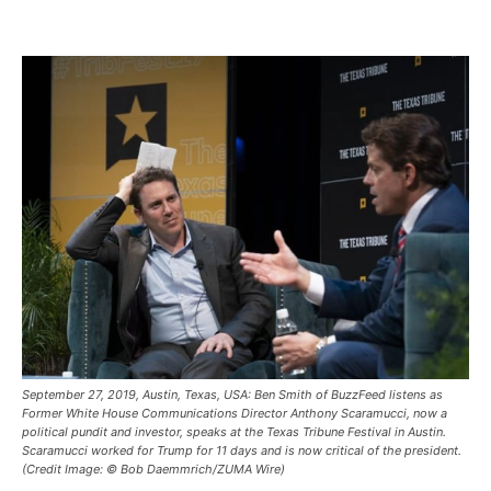
Facebook
X
Pinterest
WhatsAp
September 27, 2019, Austin, Texas, USA: Ben Smith of BuzzFeed listens as
Former White House Communications Director Anthony Scaramucci, now a
political pundit and investor, speaks at the Texas Tribune Festival in Austin.
Scaramucci worked for Trump for 11 days and is now critical of the president.
(Credit Image: © Bob Daemmrich/ZUMA Wire)