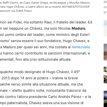
Ri
s RaÃºl Castro, de Cuba; Daniel Ortega, de Nicaragua; y NicolÃ¡s Maduro,
im
variano Hugo ChÃ¡vez, a cuatro aÃ±os de su muerte..NOTIMEX/FOTO/JOSÃ
Newscom via ZUMA Press)
pr
on sei Fidel, ma soltanto Raul, il fratello del leader. Ed
n sei neppure un Chavez, ma solo Nicolas
Maduro
,
 poi uomo ombra del leader, come ministro degli Esteri
avismo’ senza essere il suo fondatore, Hugo Chavez, e
a a Maduro per quasi sei anni, ma costata al
Venezuela
ui hanno certo contribuito le sanzioni internazionali, e
entali, fino alla crisi istituzionale attuale.
n qualche modo designato di Hugo Chavez, il 45°
 2013 dopo 14 anni al potere – tranne la breve
ualche verso simile alla situazione attuale, ma che
ale -: eletto quattro volte, nonostante trascorsi da
ato contro l’allora presidente Carlo Andrés Pérez – e le
mpo paternalista, Chavez aveva una sua visione di