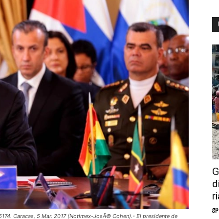
G
d
r
gp
74. Caracas, 5 Mar. 2017 (Notimex-JosÃ© Cohen).- El presidente de