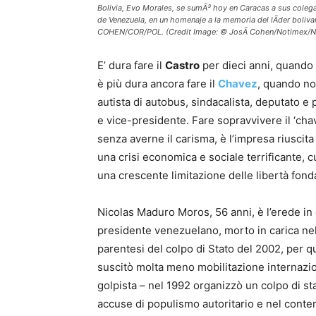
Bolivia, Evo Morales, se sumÃ³ hoy en Caracas a sus colega
de Venezuela, en un homenaje a la memoria del lÃ­der boli
COHEN/COR/POL. (Credit Image: © JosÃ Cohen/Notimex/
E’ dura fare il
Castro
per dieci anni, quando n
è più dura ancora fare il
Chavez
, quando no
autista di autobus, sindacalista, deputato e
e vice-presidente. Fare sopravvivere il ‘ch
senza averne il carisma, è l’impresa riuscit
una crisi economica e sociale terrificante, c
una crescente limitazione delle libertà fondam
Nicolas Maduro Moros, 56 anni, è l’erede i
presidente venezuelano, morto in carica nel
parentesi del colpo di Stato del 2002, per q
suscitò molta meno mobilitazione internazion
golpista – nel 1992 organizzò un colpo di st
accuse di populismo autoritario e nel conte