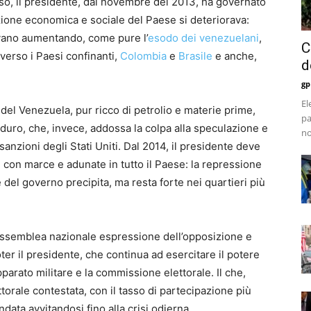
so, il presidente, dal novembre del 2013, ha governato
zione economica e sociale del Paese si deteriorava:
avano aumentando, come pure l’
esodo dei venezuelani
,
C
 verso i Paesi confinanti,
Colombia
e
Brasile
e anche,
d
gp
El
 del Venezuela, pur ricco di petrolio e materie prime,
pa
duro, che, invece, addossa la colpa alla speculazione e
no
sanzioni degli Stati Uniti. Dal 2014, il presidente deve
, con marce e adunate in tutto il Paese: la repressione
e del governo precipita, ma resta forte nei quartieri più
n’Assemblea nazionale espressione dell’opposizione e
r il presidente, che continua ad esercitare il potere
pparato militare e la commissione elettorale. Il che,
ttorale contestata, con il tasso di partecipazione più
ndata avvitandosi fino alla crisi odierna.