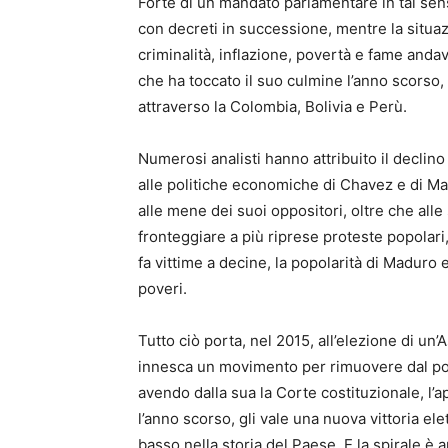
Forte di un mandato parlamentare in tal sen
con decreti in successione, mentre la situa
criminalità, inflazione, povertà e fame and
che ha toccato il suo culmine l’anno scorso,
attraverso la Colombia, Bolivia e Perù.
Numerosi analisti hanno attribuito il declino
alle politiche economiche di Chavez e di Ma
alle mene dei suoi oppositori, oltre che alle 
fronteggiare a più riprese proteste popolari
fa vittime a decine, la popolarità di Maduro 
poveri.
Tutto ciò porta, nel 2015, all’elezione di u
innesca un movimento per rimuovere dal pote
avendo dalla sua la Corte costituzionale, l’a
l’anno scorso, gli vale una nuova vittoria ele
basso nella storia del Paese. E la spirale è a