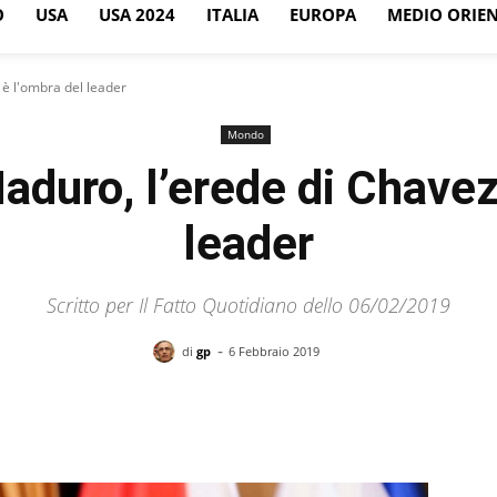
O
USA
USA 2024
ITALIA
EUROPA
MEDIO ORIE
è l'ombra del leader
Mondo
duro, l’erede di Chavez
leader
Scritto per Il Fatto Quotidiano dello 06/02/2019
-
di
gp
6 Febbraio 2019
Facebook
X
Pinterest
WhatsApp